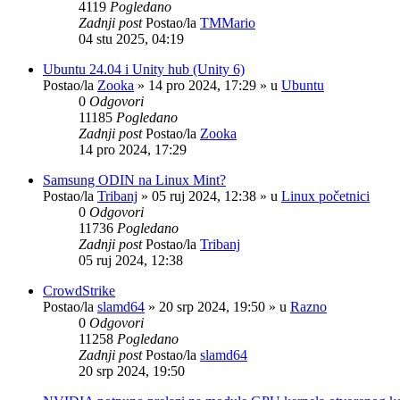
4119
Pogledano
Zadnji post
Postao/la
TMMario
04 stu 2025, 04:19
Ubuntu 24.04 i Unity hub (Unity 6)
Postao/la
Zooka
»
14 pro 2024, 17:29
» u
Ubuntu
0
Odgovori
11185
Pogledano
Zadnji post
Postao/la
Zooka
14 pro 2024, 17:29
Samsung ODIN na Linux Mint?
Postao/la
Tribanj
»
05 ruj 2024, 12:38
» u
Linux početnici
0
Odgovori
11736
Pogledano
Zadnji post
Postao/la
Tribanj
05 ruj 2024, 12:38
CrowdStrike
Postao/la
slamd64
»
20 srp 2024, 19:50
» u
Razno
0
Odgovori
11258
Pogledano
Zadnji post
Postao/la
slamd64
20 srp 2024, 19:50