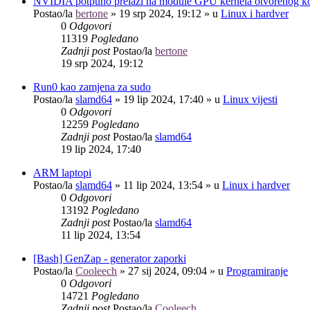
NVIDIA potpuno prelazi na module GPU kernela otvorenog k
Postao/la
bertone
»
19 srp 2024, 19:12
» u
Linux i hardver
0
Odgovori
11319
Pogledano
Zadnji post
Postao/la
bertone
19 srp 2024, 19:12
Run0 kao zamjena za sudo
Postao/la
slamd64
»
19 lip 2024, 17:40
» u
Linux vijesti
0
Odgovori
12259
Pogledano
Zadnji post
Postao/la
slamd64
19 lip 2024, 17:40
ARM laptopi
Postao/la
slamd64
»
11 lip 2024, 13:54
» u
Linux i hardver
0
Odgovori
13192
Pogledano
Zadnji post
Postao/la
slamd64
11 lip 2024, 13:54
[Bash] GenZap - generator zaporki
Postao/la
Cooleech
»
27 sij 2024, 09:04
» u
Programiranje
0
Odgovori
14721
Pogledano
Zadnji post
Postao/la
Cooleech