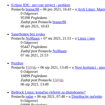
Eclipse IDE: .net core project - problem
Postao/la
branac88
»
06 pro 2021, 16:43
» u
Arch Linux, Manja
0
Odgovori
95398
Pogledano
Zadnji post
Postao/la
branac88
06 pro 2021, 16:43
Sauerbraten bez zvuka
Postao/la
NoMaam
»
07 stu 2021, 21:53
» u
Linux i igre
0
Odgovori
95447
Pogledano
Zadnji post
Postao/la
NoMaam
07 stu 2021, 21:53
Pozdrav
Postao/la
Vl@do
»
06 srp 2021, 13:49
» u
Novi korisnici - up
0
Odgovori
16899
Pogledano
Zadnji post
Postao/la
Vl@do
06 srp 2021, 13:49
Bedrock Linux: konačno rješenje za distrohopere?
Postao/la
rudar
»
06 srp 2021, 07:48
» u
Distribucije općenito
0
Odgovori
94988
Pogledano