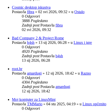
Cosmic desktop iskustva
Postao/la
fibra
»
02 svi 2026, 09:32
» u
Ostalo
0
Odgovori
3888
Pogledano
Zadnji post
Postao/la
fibra
02 svi 2026, 09:32
Bad Company 2 & Project Rome
Postao/la
b4sh
»
13 sij 2026, 06:28
» u
Linux i igre
0
Odgovori
4920
Pogledano
Zadnji post
Postao/la
b4sh
13 sij 2026, 06:28
root.hr
Postao/la
amardugi
»
12 sij 2026, 18:42
» u
Razno
0
Odgovori
4304
Pogledano
Zadnji post
Postao/la
amardugi
12 sij 2026, 18:42
Moj komjuter za LinuxMint
Postao/la
TMMario
»
04 stu 2025, 04:19
» u
Linux općenito
0
Odgovori