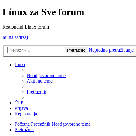
Linux za Sve forum
Regionalni Linux forum
Idi na sadržaj
Napredno pretraživanje
Pretražnik
Linki
Neodgovorene teme
Aktivne teme
Pretražnik
ČPP
Prijava
Registracija
Početna
Pretražnik
Neodgovorene teme
Pretražnik