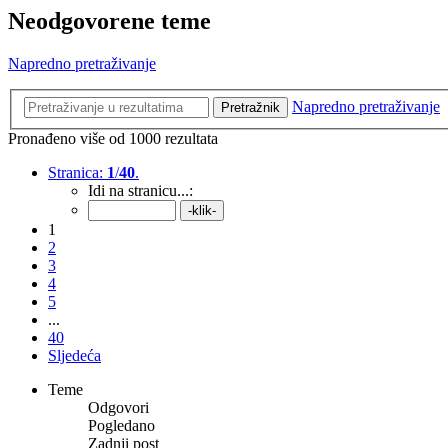
Neodgovorene teme
Napredno pretraživanje
Napredno pretraživanje
Pretražnik
Pronađeno više od 1000 rezultata
Stranica:
1
/
40
.
Idi na stranicu...:
1
2
3
4
5
...
40
Sljedeća
Teme
Odgovori
Pogledano
Zadnji post