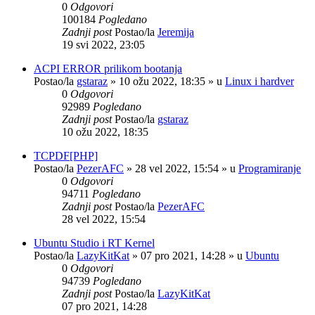
0
Odgovori
100184
Pogledano
Zadnji post
Postao/la
Jeremija
19 svi 2022, 23:05
ACPI ERROR prilikom bootanja
Postao/la
gstaraz
»
10 ožu 2022, 18:35
» u
Linux i hardver
0
Odgovori
92989
Pogledano
Zadnji post
Postao/la
gstaraz
10 ožu 2022, 18:35
TCPDF[PHP]
Postao/la
PezerAFC
»
28 vel 2022, 15:54
» u
Programiranje
0
Odgovori
94711
Pogledano
Zadnji post
Postao/la
PezerAFC
28 vel 2022, 15:54
Ubuntu Studio i RT Kernel
Postao/la
LazyKitKat
»
07 pro 2021, 14:28
» u
Ubuntu
0
Odgovori
94739
Pogledano
Zadnji post
Postao/la
LazyKitKat
07 pro 2021, 14:28