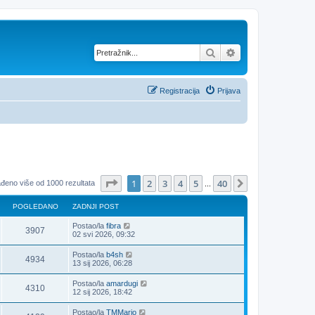
Pretražnik
Napredno pretraž
Registracija
Prijava
Stranica:
1
/
40
.
1
2
3
4
5
40
Sljedeća
đeno više od 1000 rezultata
...
POGLEDANO
ZADNJI POST
Postao/la
fibra
3907
02 svi 2026, 09:32
Postao/la
b4sh
4934
13 sij 2026, 06:28
Postao/la
amardugi
4310
12 sij 2026, 18:42
Postao/la
TMMario