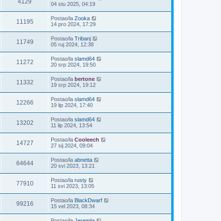
4129
04 stu 2025, 04:19
Postao/la
Zooka
11195
14 pro 2024, 17:29
Postao/la
Tribanj
11749
05 ruj 2024, 12:38
Postao/la
slamd64
11272
20 srp 2024, 19:50
Postao/la
bertone
11332
19 srp 2024, 19:12
Postao/la
slamd64
12266
19 lip 2024, 17:40
Postao/la
slamd64
13202
11 lip 2024, 13:54
Postao/la
Cooleech
14727
27 sij 2024, 09:04
Postao/la
abnetta
64644
20 svi 2023, 13:21
Postao/la
rusty
77910
11 svi 2023, 13:05
Postao/la
BlackDwarf
99216
15 vel 2023, 08:34
Postao/la
Jeremija