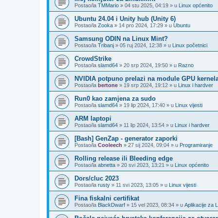
Postao/la
TMMario
»
04 stu 2025, 04:19
» u
Linux općenito
Ubuntu 24.04 i Unity hub (Unity 6)
Postao/la
Zooka
»
14 pro 2024, 17:29
» u
Ubuntu
Samsung ODIN na Linux Mint?
Postao/la
Tribanj
»
05 ruj 2024, 12:38
» u
Linux početnici
CrowdStrike
Postao/la
slamd64
»
20 srp 2024, 19:50
» u
Razno
NVIDIA potpuno prelazi na module GPU kernel
Postao/la
bertone
»
19 srp 2024, 19:12
» u
Linux i hardver
Run0 kao zamjena za sudo
Postao/la
slamd64
»
19 lip 2024, 17:40
» u
Linux vijesti
ARM laptopi
Postao/la
slamd64
»
11 lip 2024, 13:54
» u
Linux i hardver
[Bash] GenZap - generator zaporki
Postao/la
Cooleech
»
27 sij 2024, 09:04
» u
Programiranje
Rolling release ili Bleeding edge
Postao/la
abnetta
»
20 svi 2023, 13:21
» u
Linux općenito
Dors/cluc 2023
Postao/la
rusty
»
11 svi 2023, 13:05
» u
Linux vijesti
Fina fiskalni certifikat
Postao/la
BlackDwarf
»
15 vel 2023, 08:34
» u
Aplikacije za 