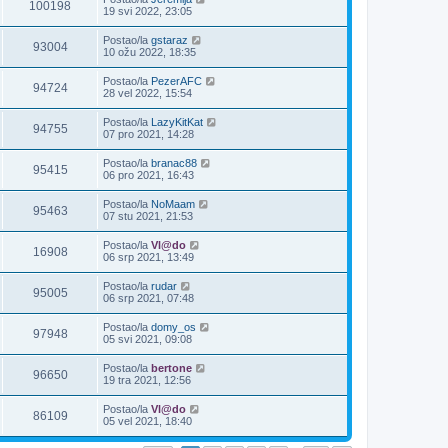
100198
19 svi 2022, 23:05
Postao/la
gstaraz
93004
10 ožu 2022, 18:35
Postao/la
PezerAFC
94724
28 vel 2022, 15:54
Postao/la
LazyKitKat
94755
07 pro 2021, 14:28
Postao/la
branac88
95415
06 pro 2021, 16:43
Postao/la
NoMaam
95463
07 stu 2021, 21:53
Postao/la
Vl@do
16908
06 srp 2021, 13:49
Postao/la
rudar
95005
06 srp 2021, 07:48
Postao/la
domy_os
97948
05 svi 2021, 09:08
Postao/la
bertone
96650
19 tra 2021, 12:56
Postao/la
Vl@do
86109
05 vel 2021, 18:40