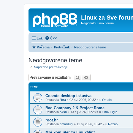
Linux za Sve foru
Regionalni Linux forum
Linki
ČPP
Početna
Pretražnik
Neodgovorene teme
Neodgovorene teme
Napredno pretraživanje
Pretražnik
Napredno pretraživanje
TEME
Cosmic desktop iskustva
Postao/la
fibra
»
02 svi 2026, 09:32
» u
Ostalo
Bad Company 2 & Project Rome
Postao/la
b4sh
»
13 sij 2026, 06:28
» u
Linux i igre
root.hr
Postao/la
amardugi
»
12 sij 2026, 18:42
» u
Razno
Moj komjuter za LinuxMint