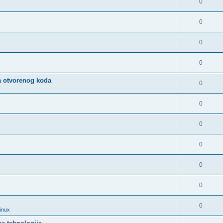
0
0
0
0
a otvorenog koda
0
0
0
0
0
0
0
Linux