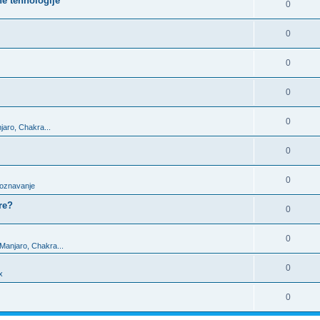
ne tehnologije
0
0
0
0
0
jaro, Chakra...
0
0
upoznavanje
re?
0
0
 Manjaro, Chakra...
0
x
0