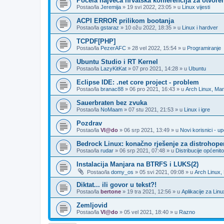
Počela najveća hrvatska konferencija za otvore
Postao/la
Jeremija
»
19 svi 2022, 23:05
» u
Linux vijesti
ACPI ERROR prilikom bootanja
Postao/la
gstaraz
»
10 ožu 2022, 18:35
» u
Linux i hardver
TCPDF[PHP]
Postao/la
PezerAFC
»
28 vel 2022, 15:54
» u
Programiranje
Ubuntu Studio i RT Kernel
Postao/la
LazyKitKat
»
07 pro 2021, 14:28
» u
Ubuntu
Eclipse IDE: .net core project - problem
Postao/la
branac88
»
06 pro 2021, 16:43
» u
Arch Linux, Man
Sauerbraten bez zvuka
Postao/la
NoMaam
»
07 stu 2021, 21:53
» u
Linux i igre
Pozdrav
Postao/la
Vl@do
»
06 srp 2021, 13:49
» u
Novi korisnici - 
Bedrock Linux: konačno rješenje za distrohope
Postao/la
rudar
»
06 srp 2021, 07:48
» u
Distribucije općenito
Instalacija Manjara na BTRFS i LUKS(2)
Postao/la
domy_os
»
05 svi 2021, 09:08
» u
Arch Linux,
Diktat... ili govor u tekst?!
Postao/la
bertone
»
19 tra 2021, 12:56
» u
Aplikacije za Linu
Zemljovid
Postao/la
Vl@do
»
05 vel 2021, 18:40
» u
Razno