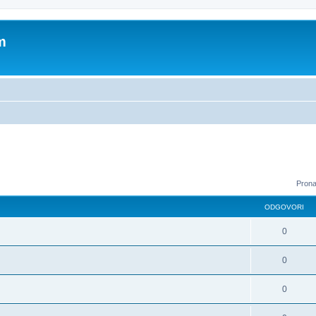
m
Prona
ODGOVORI
0
0
0