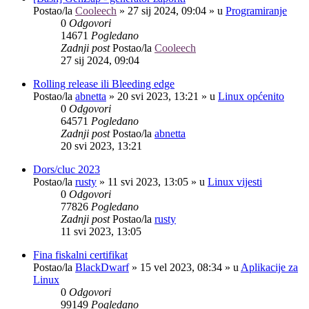
Postao/la
Cooleech
»
27 sij 2024, 09:04
» u
Programiranje
0
Odgovori
14671
Pogledano
Zadnji post
Postao/la
Cooleech
27 sij 2024, 09:04
Rolling release ili Bleeding edge
Postao/la
abnetta
»
20 svi 2023, 13:21
» u
Linux općenito
0
Odgovori
64571
Pogledano
Zadnji post
Postao/la
abnetta
20 svi 2023, 13:21
Dors/cluc 2023
Postao/la
rusty
»
11 svi 2023, 13:05
» u
Linux vijesti
0
Odgovori
77826
Pogledano
Zadnji post
Postao/la
rusty
11 svi 2023, 13:05
Fina fiskalni certifikat
Postao/la
BlackDwarf
»
15 vel 2023, 08:34
» u
Aplikacije za
Linux
0
Odgovori
99149
Pogledano