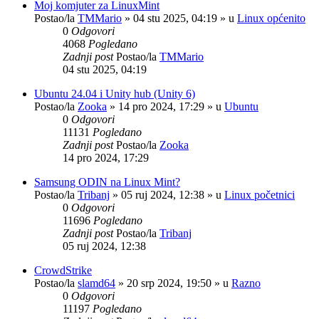
Moj komjuter za LinuxMint
Postao/la
TMMario
»
04 stu 2025, 04:19
» u
Linux općenito
0
Odgovori
4068
Pogledano
Zadnji post
Postao/la
TMMario
04 stu 2025, 04:19
Ubuntu 24.04 i Unity hub (Unity 6)
Postao/la
Zooka
»
14 pro 2024, 17:29
» u
Ubuntu
0
Odgovori
11131
Pogledano
Zadnji post
Postao/la
Zooka
14 pro 2024, 17:29
Samsung ODIN na Linux Mint?
Postao/la
Tribanj
»
05 ruj 2024, 12:38
» u
Linux početnici
0
Odgovori
11696
Pogledano
Zadnji post
Postao/la
Tribanj
05 ruj 2024, 12:38
CrowdStrike
Postao/la
slamd64
»
20 srp 2024, 19:50
» u
Razno
0
Odgovori
11197
Pogledano