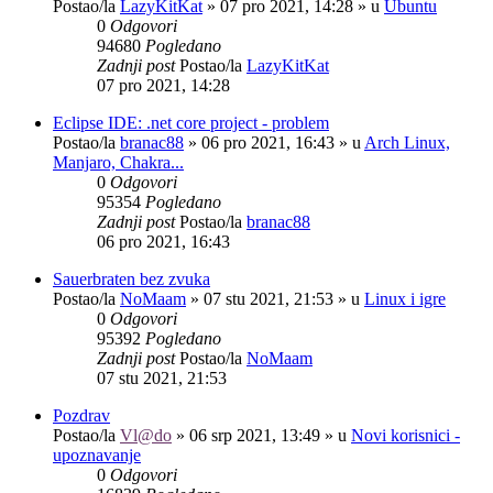
Postao/la
LazyKitKat
»
07 pro 2021, 14:28
» u
Ubuntu
0
Odgovori
94680
Pogledano
Zadnji post
Postao/la
LazyKitKat
07 pro 2021, 14:28
Eclipse IDE: .net core project - problem
Postao/la
branac88
»
06 pro 2021, 16:43
» u
Arch Linux,
Manjaro, Chakra...
0
Odgovori
95354
Pogledano
Zadnji post
Postao/la
branac88
06 pro 2021, 16:43
Sauerbraten bez zvuka
Postao/la
NoMaam
»
07 stu 2021, 21:53
» u
Linux i igre
0
Odgovori
95392
Pogledano
Zadnji post
Postao/la
NoMaam
07 stu 2021, 21:53
Pozdrav
Postao/la
Vl@do
»
06 srp 2021, 13:49
» u
Novi korisnici -
upoznavanje
0
Odgovori