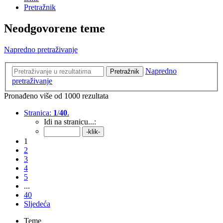
Pretražnik
Neodgovorene teme
Napredno pretraživanje
Napredno
Pretražnik
pretraživanje
Pronađeno više od 1000 rezultata
Stranica:
1
/
40
.
Idi na stranicu...:
1
2
3
4
5
...
40
Sljedeća
Teme