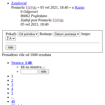
Zemljovid
Postao/la
Vl@do
»
05 vel 2021, 18:40
» u
Razno
0
Odgovori
86062
Pogledano
Zadnji post
Postao/la
Vl@do
05 vel 2021, 18:40
Prikaži:
Redanje:
Smjer:
Pronađeno više od 1000 rezultata
Stranica:
1
/
40
.
Idi na stranicu...:
1
2
3
4
5
...
40