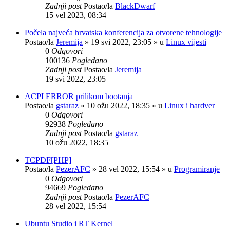
Zadnji post
Postao/la
BlackDwarf
15 vel 2023, 08:34
Počela najveća hrvatska konferencija za otvorene tehnologije
Postao/la
Jeremija
»
19 svi 2022, 23:05
» u
Linux vijesti
0
Odgovori
100136
Pogledano
Zadnji post
Postao/la
Jeremija
19 svi 2022, 23:05
ACPI ERROR prilikom bootanja
Postao/la
gstaraz
»
10 ožu 2022, 18:35
» u
Linux i hardver
0
Odgovori
92938
Pogledano
Zadnji post
Postao/la
gstaraz
10 ožu 2022, 18:35
TCPDF[PHP]
Postao/la
PezerAFC
»
28 vel 2022, 15:54
» u
Programiranje
0
Odgovori
94669
Pogledano
Zadnji post
Postao/la
PezerAFC
28 vel 2022, 15:54
Ubuntu Studio i RT Kernel