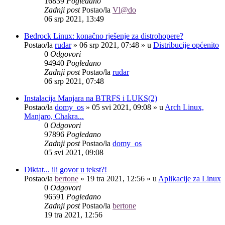
16839
Pogledano
Zadnji post
Postao/la
Vl@do
06 srp 2021, 13:49
Bedrock Linux: konačno rješenje za distrohopere?
Postao/la
rudar
»
06 srp 2021, 07:48
» u
Distribucije općenito
0
Odgovori
94940
Pogledano
Zadnji post
Postao/la
rudar
06 srp 2021, 07:48
Instalacija Manjara na BTRFS i LUKS(2)
Postao/la
domy_os
»
05 svi 2021, 09:08
» u
Arch Linux,
Manjaro, Chakra...
0
Odgovori
97896
Pogledano
Zadnji post
Postao/la
domy_os
05 svi 2021, 09:08
Diktat... ili govor u tekst?!
Postao/la
bertone
»
19 tra 2021, 12:56
» u
Aplikacije za Linux
0
Odgovori
96591
Pogledano
Zadnji post
Postao/la
bertone
19 tra 2021, 12:56