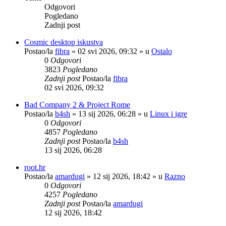
Odgovori
Pogledano
Zadnji post
Cosmic desktop iskustva
Postao/la
fibra
»
02 svi 2026, 09:32
» u
Ostalo
0
Odgovori
3823
Pogledano
Zadnji post
Postao/la
fibra
02 svi 2026, 09:32
Bad Company 2 & Project Rome
Postao/la
b4sh
»
13 sij 2026, 06:28
» u
Linux i igre
0
Odgovori
4857
Pogledano
Zadnji post
Postao/la
b4sh
13 sij 2026, 06:28
root.hr
Postao/la
amardugi
»
12 sij 2026, 18:42
» u
Razno
0
Odgovori
4257
Pogledano
Zadnji post
Postao/la
amardugi
12 sij 2026, 18:42