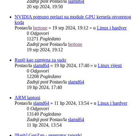
Zadnji post
Postao/la
slamd64
20 srp 2024, 19:50
NVIDIA potpuno prelazi na module GPU kernela otvorenog
koda
Postao/la
bertone
»
19 srp 2024, 19:12
» u
Linux i hardver
0
Odgovori
11271
Pogledano
Zadnji post
Postao/la
bertone
19 srp 2024, 19:12
Run0 kao zamjena za sudo
Postao/la
slamd64
»
19 lip 2024, 17:40
» u
Linux vijesti
0
Odgovori
12208
Pogledano
Zadnji post
Postao/la
slamd64
19 lip 2024, 17:40
ARM laptopi
Postao/la
slamd64
»
11 lip 2024, 13:54
» u
Linux i hardver
0
Odgovori
13149
Pogledano
Zadnji post
Postao/la
slamd64
11 lip 2024, 13:54
[Bash] GenZap - generator zaporki