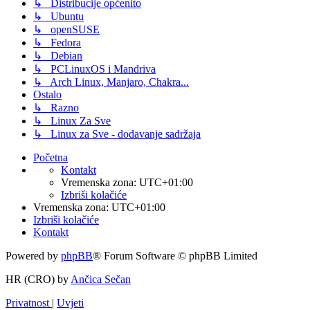
↳ Distribucije općenito
↳ Ubuntu
↳ openSUSE
↳ Fedora
↳ Debian
↳ PCLinuxOS i Mandriva
↳ Arch Linux, Manjaro, Chakra...
Ostalo
↳ Razno
↳ Linux Za Sve
↳ Linux za Sve - dodavanje sadržaja
Početna
Kontakt
Vremenska zona:
UTC+01:00
Izbriši kolačiće
Vremenska zona:
UTC+01:00
Izbriši kolačiće
Kontakt
Powered by
phpBB
® Forum Software © phpBB Limited
HR (CRO) by
Ančica Sečan
Privatnost
|
Uvjeti