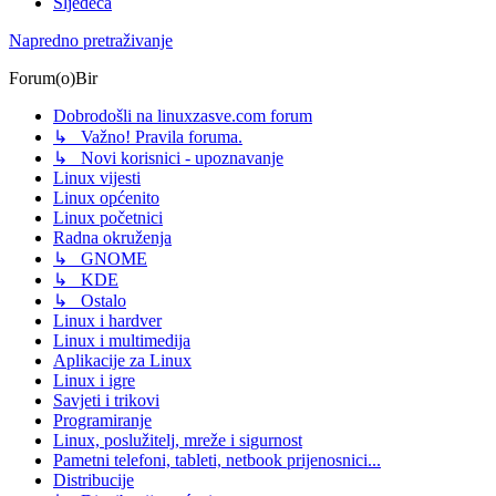
Sljedeća
Napredno pretraživanje
Forum(o)Bir
Dobrodošli na linuxzasve.com forum
↳ Važno! Pravila foruma.
↳ Novi korisnici - upoznavanje
Linux vijesti
Linux općenito
Linux početnici
Radna okruženja
↳ GNOME
↳ KDE
↳ Ostalo
Linux i hardver
Linux i multimedija
Aplikacije za Linux
Linux i igre
Savjeti i trikovi
Programiranje
Linux, poslužitelj, mreže i sigurnost
Pametni telefoni, tableti, netbook prijenosnici...
Distribucije