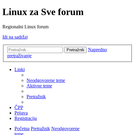
Linux za Sve forum
Regionalni Linux forum
Idi na sadržaj
Napredno
Pretražnik
pretraživanje
Linki
Neodgovorene teme
Aktivne teme
Pretražnik
ČPP
Prijava
Registracija
Početna
Pretražnik
Neodgovorene
teme