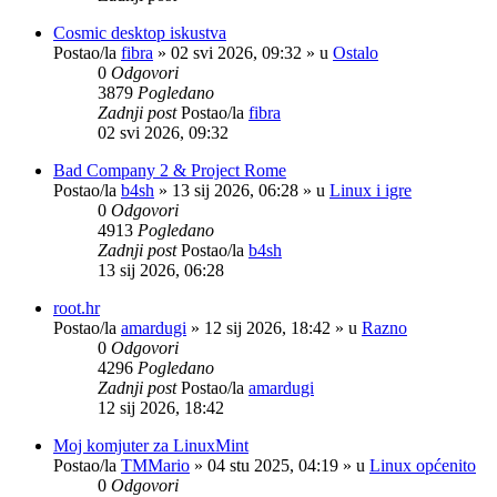
Cosmic desktop iskustva
Postao/la
fibra
»
02 svi 2026, 09:32
» u
Ostalo
0
Odgovori
3879
Pogledano
Zadnji post
Postao/la
fibra
02 svi 2026, 09:32
Bad Company 2 & Project Rome
Postao/la
b4sh
»
13 sij 2026, 06:28
» u
Linux i igre
0
Odgovori
4913
Pogledano
Zadnji post
Postao/la
b4sh
13 sij 2026, 06:28
root.hr
Postao/la
amardugi
»
12 sij 2026, 18:42
» u
Razno
0
Odgovori
4296
Pogledano
Zadnji post
Postao/la
amardugi
12 sij 2026, 18:42
Moj komjuter za LinuxMint
Postao/la
TMMario
»
04 stu 2025, 04:19
» u
Linux općenito
0
Odgovori