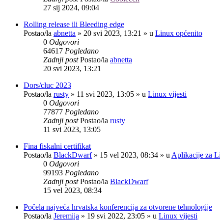
27 sij 2024, 09:04
Rolling release ili Bleeding edge
Postao/la
abnetta
»
20 svi 2023, 13:21
» u
Linux općenito
0
Odgovori
64617
Pogledano
Zadnji post
Postao/la
abnetta
20 svi 2023, 13:21
Dors/cluc 2023
Postao/la
rusty
»
11 svi 2023, 13:05
» u
Linux vijesti
0
Odgovori
77877
Pogledano
Zadnji post
Postao/la
rusty
11 svi 2023, 13:05
Fina fiskalni certifikat
Postao/la
BlackDwarf
»
15 vel 2023, 08:34
» u
Aplikacije za L
0
Odgovori
99193
Pogledano
Zadnji post
Postao/la
BlackDwarf
15 vel 2023, 08:34
Počela najveća hrvatska konferencija za otvorene tehnologije
Postao/la
Jeremija
»
19 svi 2022, 23:05
» u
Linux vijesti