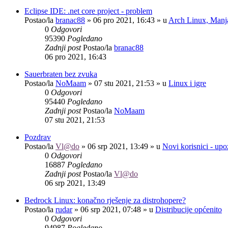
Eclipse IDE: .net core project - problem
Postao/la
branac88
»
06 pro 2021, 16:43
» u
Arch Linux, Manja
0
Odgovori
95390
Pogledano
Zadnji post
Postao/la
branac88
06 pro 2021, 16:43
Sauerbraten bez zvuka
Postao/la
NoMaam
»
07 stu 2021, 21:53
» u
Linux i igre
0
Odgovori
95440
Pogledano
Zadnji post
Postao/la
NoMaam
07 stu 2021, 21:53
Pozdrav
Postao/la
Vl@do
»
06 srp 2021, 13:49
» u
Novi korisnici - up
0
Odgovori
16887
Pogledano
Zadnji post
Postao/la
Vl@do
06 srp 2021, 13:49
Bedrock Linux: konačno rješenje za distrohopere?
Postao/la
rudar
»
06 srp 2021, 07:48
» u
Distribucije općenito
0
Odgovori
94987
Pogledano