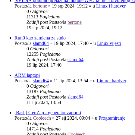
NVIDIA potpuno prelazi na module GPU kernela otvorenog k
Postao/la
bertone
»
19 srp 2024, 19:12
» u
Linux i hardver
0
Odgovori
11313
Pogledano
Zadnji post
Postao/la
bertone
19 srp 2024, 19:12
Run0 kao zamjena za sudo
Postao/la
slamd64
»
19 lip 2024, 17:40
» u
Linux vijesti
0
Odgovori
12255
Pogledano
Zadnji post
Postao/la
slamd64
19 lip 2024, 17:40
ARM laptopi
Postao/la
slamd64
»
11 lip 2024, 13:54
» u
Linux i hardver
0
Odgovori
13187
Pogledano
Zadnji post
Postao/la
slamd64
11 lip 2024, 13:54
[Bash] GenZap - generator zaporki
Postao/la
Cooleech
»
27 sij 2024, 09:04
» u
Programiranje
0
Odgovori
14714
Pogledano
Zadnji post
Postao/la
Cooleech