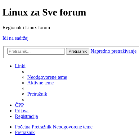
Linux za Sve forum
Regionalni Linux forum
Idi na sadržaj
Napredno pretraživanje
Pretražnik
Linki
Neodgovorene teme
Aktivne teme
Pretražnik
ČPP
Prijava
Registracija
Početna
Pretražnik
Neodgovorene teme
Pretražnik