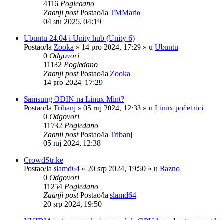
4116
Pogledano
Zadnji post
Postao/la
TMMario
04 stu 2025, 04:19
Ubuntu 24.04 i Unity hub (Unity 6)
Postao/la
Zooka
»
14 pro 2024, 17:29
» u
Ubuntu
0
Odgovori
11182
Pogledano
Zadnji post
Postao/la
Zooka
14 pro 2024, 17:29
Samsung ODIN na Linux Mint?
Postao/la
Tribanj
»
05 ruj 2024, 12:38
» u
Linux početnici
0
Odgovori
11732
Pogledano
Zadnji post
Postao/la
Tribanj
05 ruj 2024, 12:38
CrowdStrike
Postao/la
slamd64
»
20 srp 2024, 19:50
» u
Razno
0
Odgovori
11254
Pogledano
Zadnji post
Postao/la
slamd64
20 srp 2024, 19:50