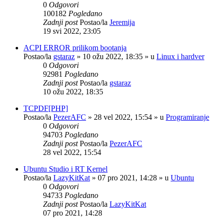
0
Odgovori
100182
Pogledano
Zadnji post
Postao/la
Jeremija
19 svi 2022, 23:05
ACPI ERROR prilikom bootanja
Postao/la
gstaraz
»
10 ožu 2022, 18:35
» u
Linux i hardver
0
Odgovori
92981
Pogledano
Zadnji post
Postao/la
gstaraz
10 ožu 2022, 18:35
TCPDF[PHP]
Postao/la
PezerAFC
»
28 vel 2022, 15:54
» u
Programiranje
0
Odgovori
94703
Pogledano
Zadnji post
Postao/la
PezerAFC
28 vel 2022, 15:54
Ubuntu Studio i RT Kernel
Postao/la
LazyKitKat
»
07 pro 2021, 14:28
» u
Ubuntu
0
Odgovori
94733
Pogledano
Zadnji post
Postao/la
LazyKitKat
07 pro 2021, 14:28