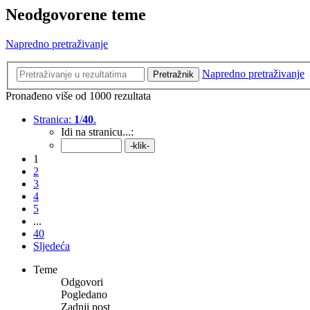
Neodgovorene teme
Napredno pretraživanje
Napredno pretraživanje
Pretražnik
Pronađeno više od 1000 rezultata
Stranica:
1
/
40
.
Idi na stranicu...:
1
2
3
4
5
...
40
Sljedeća
Teme
Odgovori
Pogledano
Zadnji post