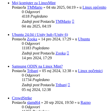
Moj komjuter za LinuxMint
Postao/la
TMMario
»
04 stu 2025, 04:19
» u
Linux općenito
0
Odgovori
4118
Pogledano
Zadnji post
Postao/la
TMMario
04 stu 2025, 04:19
Ubuntu 24.04 i Unity hub (Unity 6)
Postao/la
Zooka
»
14 pro 2024, 17:29
» u
Ubuntu
0
Odgovori
11183
Pogledano
Zadnji post
Postao/la
Zooka
14 pro 2024, 17:29
Samsung ODIN na Linux Mint?
Postao/la
Tribanj
»
05 ruj 2024, 12:38
» u
Linux početnici
0
Odgovori
11734
Pogledano
Zadnji post
Postao/la
Tribanj
05 ruj 2024, 12:38
CrowdStrike
Postao/la
slamd64
»
20 srp 2024, 19:50
» u
Razno
0
Odgovori