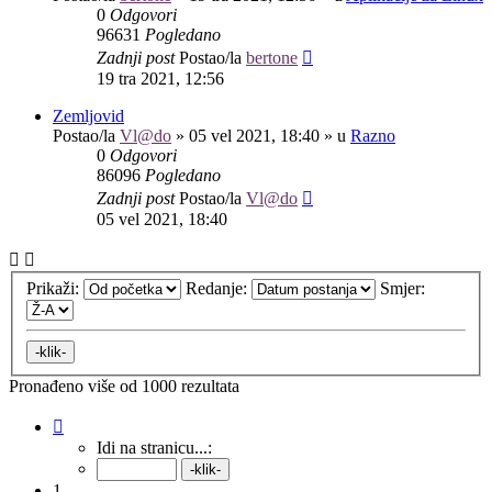
0
Odgovori
96631
Pogledano
Zadnji post
Postao/la
bertone
19 tra 2021, 12:56
Zemljovid
Postao/la
Vl@do
»
05 vel 2021, 18:40
» u
Razno
0
Odgovori
86096
Pogledano
Zadnji post
Postao/la
Vl@do
05 vel 2021, 18:40
Prikaži:
Redanje:
Smjer:
Pronađeno više od 1000 rezultata
Stranica:
1
/
40
.
Idi na stranicu...:
1