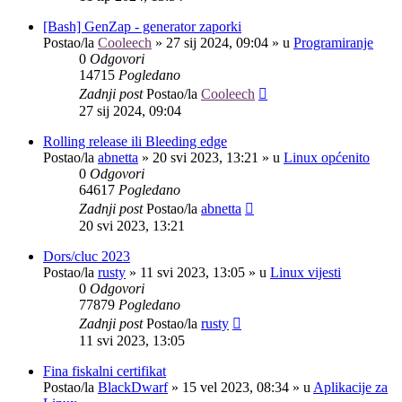
[Bash] GenZap - generator zaporki
Postao/la
Cooleech
»
27 sij 2024, 09:04
» u
Programiranje
0
Odgovori
14715
Pogledano
Zadnji post
Postao/la
Cooleech
27 sij 2024, 09:04
Rolling release ili Bleeding edge
Postao/la
abnetta
»
20 svi 2023, 13:21
» u
Linux općenito
0
Odgovori
64617
Pogledano
Zadnji post
Postao/la
abnetta
20 svi 2023, 13:21
Dors/cluc 2023
Postao/la
rusty
»
11 svi 2023, 13:05
» u
Linux vijesti
0
Odgovori
77879
Pogledano
Zadnji post
Postao/la
rusty
11 svi 2023, 13:05
Fina fiskalni certifikat
Postao/la
BlackDwarf
»
15 vel 2023, 08:34
» u
Aplikacije za