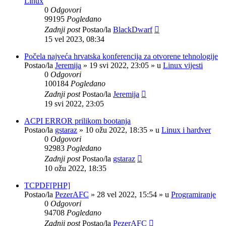
Linux
0
Odgovori
99195
Pogledano
Zadnji post
Postao/la
BlackDwarf
15 vel 2023, 08:34
Počela najveća hrvatska konferencija za otvorene tehnologije
Postao/la
Jeremija
»
19 svi 2022, 23:05
» u
Linux vijesti
0
Odgovori
100184
Pogledano
Zadnji post
Postao/la
Jeremija
19 svi 2022, 23:05
ACPI ERROR prilikom bootanja
Postao/la
gstaraz
»
10 ožu 2022, 18:35
» u
Linux i hardver
0
Odgovori
92983
Pogledano
Zadnji post
Postao/la
gstaraz
10 ožu 2022, 18:35
TCPDF[PHP]
Postao/la
PezerAFC
»
28 vel 2022, 15:54
» u
Programiranje
0
Odgovori
94708
Pogledano
Zadnji post
Postao/la
PezerAFC