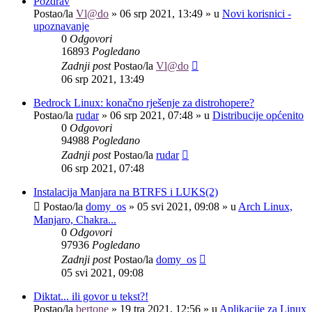
Pozdrav
Postao/la
Vl@do
»
06 srp 2021, 13:49
» u
Novi korisnici -
upoznavanje
0
Odgovori
16893
Pogledano
Zadnji post
Postao/la
Vl@do
06 srp 2021, 13:49
Bedrock Linux: konačno rješenje za distrohopere?
Postao/la
rudar
»
06 srp 2021, 07:48
» u
Distribucije općenito
0
Odgovori
94988
Pogledano
Zadnji post
Postao/la
rudar
06 srp 2021, 07:48
Instalacija Manjara na BTRFS i LUKS(2)
Postao/la
domy_os
»
05 svi 2021, 09:08
» u
Arch Linux,
Manjaro, Chakra...
0
Odgovori
97936
Pogledano
Zadnji post
Postao/la
domy_os
05 svi 2021, 09:08
Diktat... ili govor u tekst?!
Postao/la
bertone
»
19 tra 2021, 12:56
» u
Aplikacije za Linux