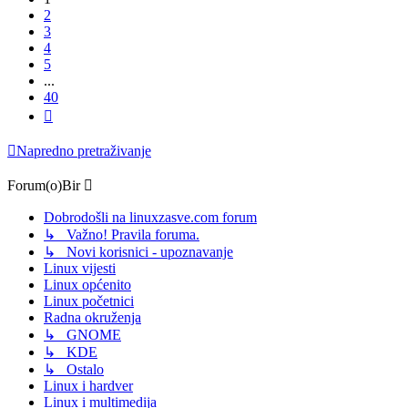
2
3
4
5
...
40
Sljedeća
Napredno pretraživanje
Forum(o)Bir
Dobrodošli na linuxzasve.com forum
↳ Važno! Pravila foruma.
↳ Novi korisnici - upoznavanje
Linux vijesti
Linux općenito
Linux početnici
Radna okruženja
↳ GNOME
↳ KDE
↳ Ostalo
Linux i hardver
Linux i multimedija