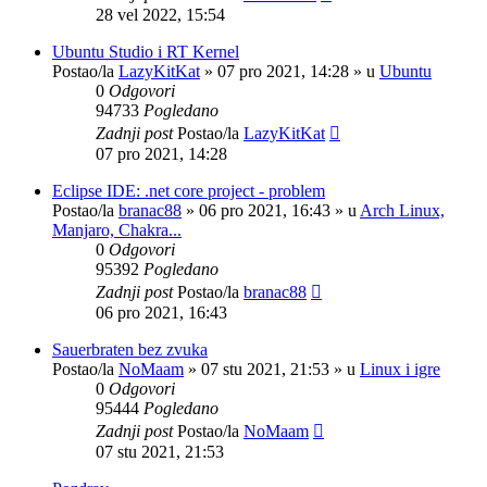
28 vel 2022, 15:54
Ubuntu Studio i RT Kernel
Postao/la
LazyKitKat
»
07 pro 2021, 14:28
» u
Ubuntu
0
Odgovori
94733
Pogledano
Zadnji post
Postao/la
LazyKitKat
07 pro 2021, 14:28
Eclipse IDE: .net core project - problem
Postao/la
branac88
»
06 pro 2021, 16:43
» u
Arch Linux,
Manjaro, Chakra...
0
Odgovori
95392
Pogledano
Zadnji post
Postao/la
branac88
06 pro 2021, 16:43
Sauerbraten bez zvuka
Postao/la
NoMaam
»
07 stu 2021, 21:53
» u
Linux i igre
0
Odgovori
95444
Pogledano
Zadnji post
Postao/la
NoMaam
07 stu 2021, 21:53