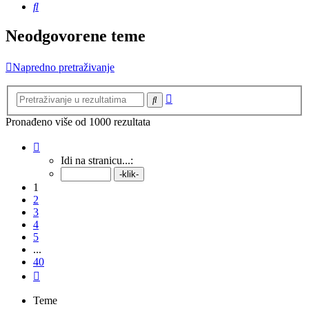
Pretražnik
Neodgovorene teme
Napredno pretraživanje
Napredno
Pretražnik
pretraživanje
Pronađeno više od 1000 rezultata
Stranica:
1
/
40
.
Idi na stranicu...:
1
2
3
4
5
...
40
Sljedeća
Teme