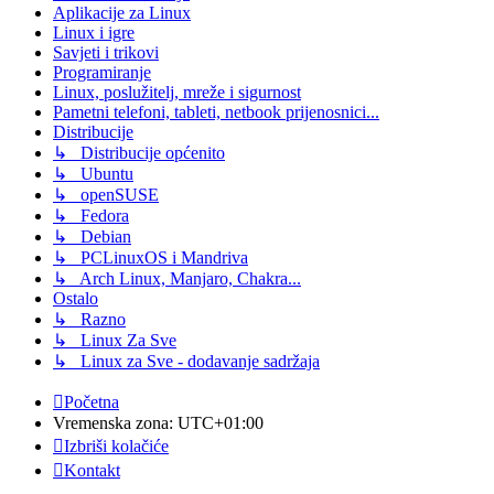
Aplikacije za Linux
Linux i igre
Savjeti i trikovi
Programiranje
Linux, poslužitelj, mreže i sigurnost
Pametni telefoni, tableti, netbook prijenosnici...
Distribucije
↳ Distribucije općenito
↳ Ubuntu
↳ openSUSE
↳ Fedora
↳ Debian
↳ PCLinuxOS i Mandriva
↳ Arch Linux, Manjaro, Chakra...
Ostalo
↳ Razno
↳ Linux Za Sve
↳ Linux za Sve - dodavanje sadržaja
Početna
Vremenska zona:
UTC+01:00
Izbriši kolačiće
Kontakt