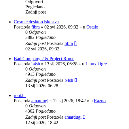
Odgovori
Pogledano
Zadnji post
Cosmic desktop iskustva
Postao/la
fibra
»
02 svi 2026, 09:32
» u
Ostalo
0
Odgovori
3882
Pogledano
Zadnji post
Postao/la
fibra
02 svi 2026, 09:32
Bad Company 2 & Project Rome
Postao/la
b4sh
»
13 sij 2026, 06:28
» u
Linux i igre
0
Odgovori
4913
Pogledano
Zadnji post
Postao/la
b4sh
13 sij 2026, 06:28
root.hr
Postao/la
amardugi
»
12 sij 2026, 18:42
» u
Razno
0
Odgovori
4302
Pogledano
Zadnji post
Postao/la
amardugi
12 sij 2026, 18:42