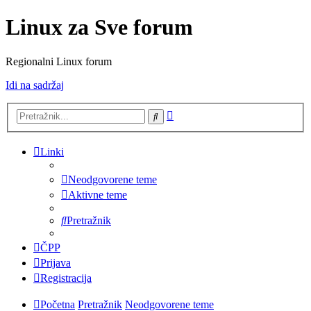
Linux za Sve forum
Regionalni Linux forum
Idi na sadržaj
Napredno
Pretražnik
pretraživanje
Linki
Neodgovorene teme
Aktivne teme
Pretražnik
ČPP
Prijava
Registracija
Početna
Pretražnik
Neodgovorene teme