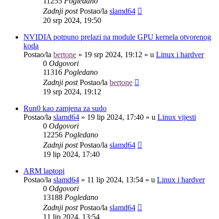
11255
Pogledano
Zadnji post
Postao/la
slamd64
20 srp 2024, 19:50
NVIDIA potpuno prelazi na module GPU kernela otvorenog
koda
Postao/la
bertone
»
19 srp 2024, 19:12
» u
Linux i hardver
0
Odgovori
11316
Pogledano
Zadnji post
Postao/la
bertone
19 srp 2024, 19:12
Run0 kao zamjena za sudo
Postao/la
slamd64
»
19 lip 2024, 17:40
» u
Linux vijesti
0
Odgovori
12256
Pogledano
Zadnji post
Postao/la
slamd64
19 lip 2024, 17:40
ARM laptopi
Postao/la
slamd64
»
11 lip 2024, 13:54
» u
Linux i hardver
0
Odgovori
13188
Pogledano
Zadnji post
Postao/la
slamd64
11 lip 2024, 13:54