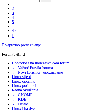
1
2
3
4
5
...
40
Sljedeća
Napredno pretraživanje
Forum(o)Bir
Dobrodošli na linuxzasve.com forum
↳ Važno! Pravila foruma.
↳ Novi korisnici - upoznavanje
Linux vijesti
Linux općenito
Linux početnici
Radna okruženja
↳ GNOME
↳ KDE
↳ Ostalo
Linux i hardver