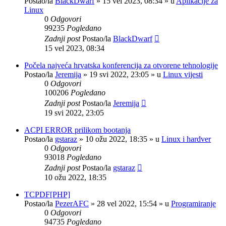
Postao/la
BlackDwarf
»
15 vel 2023, 08:34
» u
Aplikacije za
Linux
0
Odgovori
99235
Pogledano
Zadnji post
Postao/la
BlackDwarf
15 vel 2023, 08:34
Počela najveća hrvatska konferencija za otvorene tehnologije
Postao/la
Jeremija
»
19 svi 2022, 23:05
» u
Linux vijesti
0
Odgovori
100206
Pogledano
Zadnji post
Postao/la
Jeremija
19 svi 2022, 23:05
ACPI ERROR prilikom bootanja
Postao/la
gstaraz
»
10 ožu 2022, 18:35
» u
Linux i hardver
0
Odgovori
93018
Pogledano
Zadnji post
Postao/la
gstaraz
10 ožu 2022, 18:35
TCPDF[PHP]
Postao/la
PezerAFC
»
28 vel 2022, 15:54
» u
Programiranje
0
Odgovori
94735
Pogledano