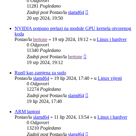
0
Odgovori
11281
Pogledano
Zadnji post
Postao/la
slamd64
20 srp 2024, 19:50
NVIDIA potpuno prelazi na module GPU kernela otvorenog
koda
Postao/la
bertone
»
19 srp 2024, 19:12
» u
Linux i hardver
0
Odgovori
11340
Pogledano
Zadnji post
Postao/la
bertone
19 srp 2024, 19:12
Run0 kao zamjena za sudo
Postao/la
slamd64
»
19 lip 2024, 17:40
» u
Linux vijesti
0
Odgovori
12274
Pogledano
Zadnji post
Postao/la
slamd64
19 lip 2024, 17:40
ARM laptopi
Postao/la
slamd64
»
11 lip 2024, 13:54
» u
Linux i hardver
0
Odgovori
13210
Pogledano
Zadnji post
Postao/la
slamd64