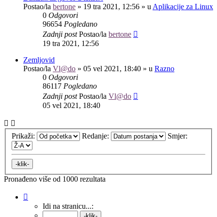
Postao/la
bertone
»
19 tra 2021, 12:56
» u
Aplikacije za Linux
0
Odgovori
96654
Pogledano
Zadnji post
Postao/la
bertone
19 tra 2021, 12:56
Zemljovid
Postao/la
Vl@do
»
05 vel 2021, 18:40
» u
Razno
0
Odgovori
86117
Pogledano
Zadnji post
Postao/la
Vl@do
05 vel 2021, 18:40
Prikaži:
Redanje:
Smjer:
Pronađeno više od 1000 rezultata
Stranica:
1
/
40
.
Idi na stranicu...: