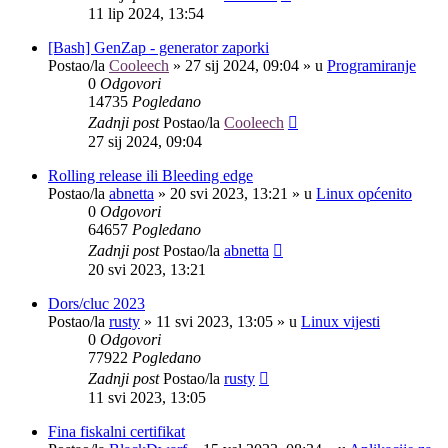
11 lip 2024, 13:54
[Bash] GenZap - generator zaporki
Postao/la
Cooleech
»
27 sij 2024, 09:04
» u
Programiranje
0
Odgovori
14735
Pogledano
Zadnji post
Postao/la
Cooleech
27 sij 2024, 09:04
Rolling release ili Bleeding edge
Postao/la
abnetta
»
20 svi 2023, 13:21
» u
Linux općenito
0
Odgovori
64657
Pogledano
Zadnji post
Postao/la
abnetta
20 svi 2023, 13:21
Dors/cluc 2023
Postao/la
rusty
»
11 svi 2023, 13:05
» u
Linux vijesti
0
Odgovori
77922
Pogledano
Zadnji post
Postao/la
rusty
11 svi 2023, 13:05
Fina fiskalni certifikat