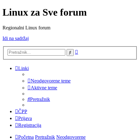
Linux za Sve forum
Regionalni Linux forum
Idi na sadržaj
Napredno
Pretražnik
pretraživanje
Linki
Neodgovorene teme
Aktivne teme
Pretražnik
ČPP
Prijava
Registracija
Početna
Pretražnik
Neodgovorene