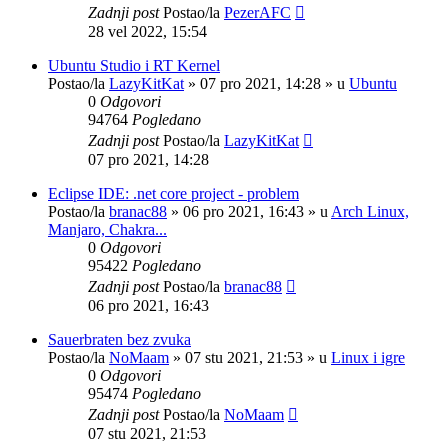
Zadnji post
Postao/la
PezerAFC
28 vel 2022, 15:54
Ubuntu Studio i RT Kernel
Postao/la
LazyKitKat
»
07 pro 2021, 14:28
» u
Ubuntu
0
Odgovori
94764
Pogledano
Zadnji post
Postao/la
LazyKitKat
07 pro 2021, 14:28
Eclipse IDE: .net core project - problem
Postao/la
branac88
»
06 pro 2021, 16:43
» u
Arch Linux,
Manjaro, Chakra...
0
Odgovori
95422
Pogledano
Zadnji post
Postao/la
branac88
06 pro 2021, 16:43
Sauerbraten bez zvuka
Postao/la
NoMaam
»
07 stu 2021, 21:53
» u
Linux i igre
0
Odgovori
95474
Pogledano
Zadnji post
Postao/la
NoMaam
07 stu 2021, 21:53