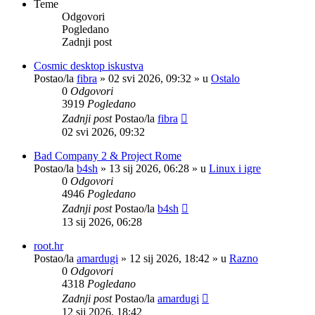
Teme
Odgovori
Pogledano
Zadnji post
Cosmic desktop iskustva
Postao/la
fibra
»
02 svi 2026, 09:32
» u
Ostalo
0
Odgovori
3919
Pogledano
Zadnji post
Postao/la
fibra
02 svi 2026, 09:32
Bad Company 2 & Project Rome
Postao/la
b4sh
»
13 sij 2026, 06:28
» u
Linux i igre
0
Odgovori
4946
Pogledano
Zadnji post
Postao/la
b4sh
13 sij 2026, 06:28
root.hr
Postao/la
amardugi
»
12 sij 2026, 18:42
» u
Razno
0
Odgovori
4318
Pogledano
Zadnji post
Postao/la
amardugi
12 sij 2026, 18:42