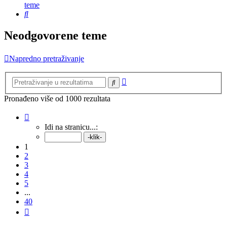
teme
Pretražnik
Neodgovorene teme
Napredno pretraživanje
Napredno
Pretražnik
pretraživanje
Pronađeno više od 1000 rezultata
Stranica:
1
/
40
.
Idi na stranicu...:
1
2
3
4
5
...
40
Sljedeća