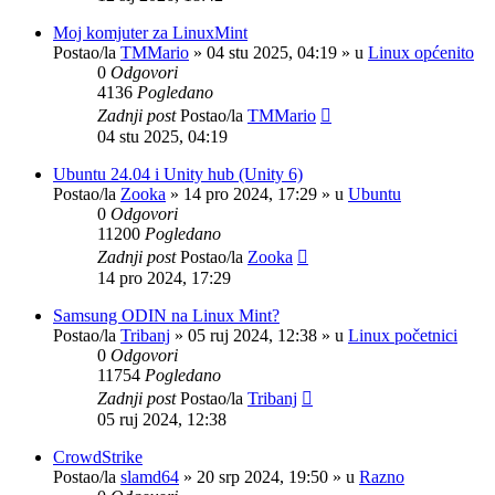
Moj komjuter za LinuxMint
Postao/la
TMMario
»
04 stu 2025, 04:19
» u
Linux općenito
0
Odgovori
4136
Pogledano
Zadnji post
Postao/la
TMMario
04 stu 2025, 04:19
Ubuntu 24.04 i Unity hub (Unity 6)
Postao/la
Zooka
»
14 pro 2024, 17:29
» u
Ubuntu
0
Odgovori
11200
Pogledano
Zadnji post
Postao/la
Zooka
14 pro 2024, 17:29
Samsung ODIN na Linux Mint?
Postao/la
Tribanj
»
05 ruj 2024, 12:38
» u
Linux početnici
0
Odgovori
11754
Pogledano
Zadnji post
Postao/la
Tribanj
05 ruj 2024, 12:38
CrowdStrike
Postao/la
slamd64
»
20 srp 2024, 19:50
» u
Razno