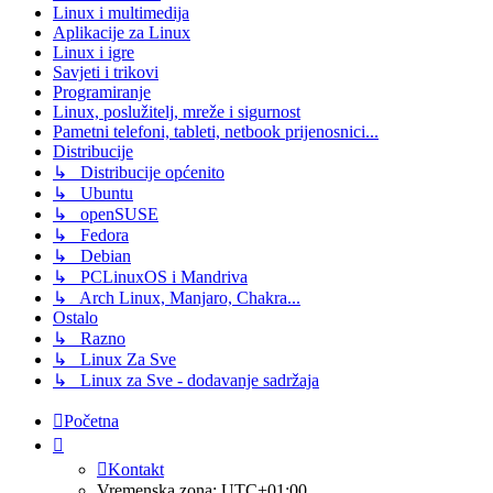
Linux i multimedija
Aplikacije za Linux
Linux i igre
Savjeti i trikovi
Programiranje
Linux, poslužitelj, mreže i sigurnost
Pametni telefoni, tableti, netbook prijenosnici...
Distribucije
↳ Distribucije općenito
↳ Ubuntu
↳ openSUSE
↳ Fedora
↳ Debian
↳ PCLinuxOS i Mandriva
↳ Arch Linux, Manjaro, Chakra...
Ostalo
↳ Razno
↳ Linux Za Sve
↳ Linux za Sve - dodavanje sadržaja
Početna
Kontakt
Vremenska zona:
UTC+01:00