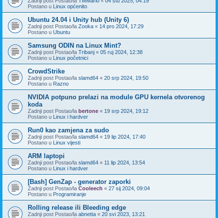
Zadnji post Postao/la
TMMario
«
04 stu 2025, 04:19
Postano u
Linux općenito
Ubuntu 24.04 i Unity hub (Unity 6)
Zadnji post Postao/la
Zooka
«
14 pro 2024, 17:29
Postano u
Ubuntu
Samsung ODIN na Linux Mint?
Zadnji post Postao/la
Tribanj
«
05 ruj 2024, 12:38
Postano u
Linux početnici
CrowdStrike
Zadnji post Postao/la
slamd64
«
20 srp 2024, 19:50
Postano u
Razno
NVIDIA potpuno prelazi na module GPU kernela otvorenog
koda
Zadnji post Postao/la
bertone
«
19 srp 2024, 19:12
Postano u
Linux i hardver
Run0 kao zamjena za sudo
Zadnji post Postao/la
slamd64
«
19 lip 2024, 17:40
Postano u
Linux vijesti
ARM laptopi
Zadnji post Postao/la
slamd64
«
11 lip 2024, 13:54
Postano u
Linux i hardver
[Bash] GenZap - generator zaporki
Zadnji post Postao/la
Cooleech
«
27 sij 2024, 09:04
Postano u
Programiranje
Rolling release ili Bleeding edge
Zadnji post Postao/la
abnetta
«
20 svi 2023, 13:21