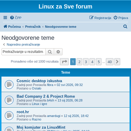
Linux za Sve forum
ČPP
Registracija
Prijava
P
Početna
Pretražnik
Neodgovorene teme
r
Neodgovorene teme
e
Napredno pretraživanje
t
Pretražnik
Napredno pretraživanje
r
Stranica:
1
/
40
.
1
2
3
4
5
40
Sljed
Pronađeno više od 1000 rezultata
a
...
ž
Teme
n
Cosmic desktop iskustva
i
Zadnji post Postao/la
fibra
«
02 svi 2026, 09:32
Postano u
Ostalo
k
Bad Company 2 & Project Rome
Zadnji post Postao/la
b4sh
«
13 sij 2026, 06:28
Postano u
Linux i igre
root.hr
Zadnji post Postao/la
amardugi
«
12 sij 2026, 18:42
Postano u
Razno
Moj komjuter za LinuxMint