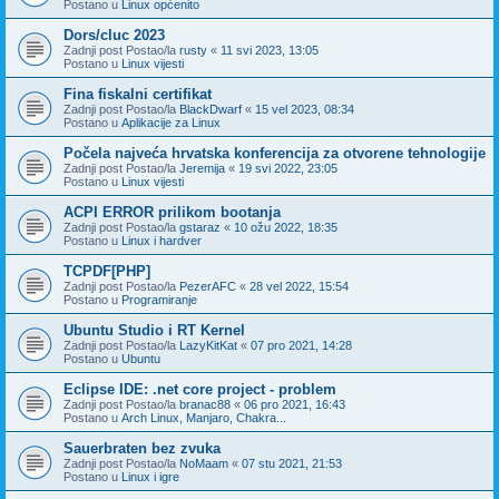
Postano u
Linux općenito
Dors/cluc 2023
Zadnji post Postao/la
rusty
«
11 svi 2023, 13:05
Postano u
Linux vijesti
Fina fiskalni certifikat
Zadnji post Postao/la
BlackDwarf
«
15 vel 2023, 08:34
Postano u
Aplikacije za Linux
Počela najveća hrvatska konferencija za otvorene tehnologije
Zadnji post Postao/la
Jeremija
«
19 svi 2022, 23:05
Postano u
Linux vijesti
ACPI ERROR prilikom bootanja
Zadnji post Postao/la
gstaraz
«
10 ožu 2022, 18:35
Postano u
Linux i hardver
TCPDF[PHP]
Zadnji post Postao/la
PezerAFC
«
28 vel 2022, 15:54
Postano u
Programiranje
Ubuntu Studio i RT Kernel
Zadnji post Postao/la
LazyKitKat
«
07 pro 2021, 14:28
Postano u
Ubuntu
Eclipse IDE: .net core project - problem
Zadnji post Postao/la
branac88
«
06 pro 2021, 16:43
Postano u
Arch Linux, Manjaro, Chakra...
Sauerbraten bez zvuka
Zadnji post Postao/la
NoMaam
«
07 stu 2021, 21:53
Postano u
Linux i igre