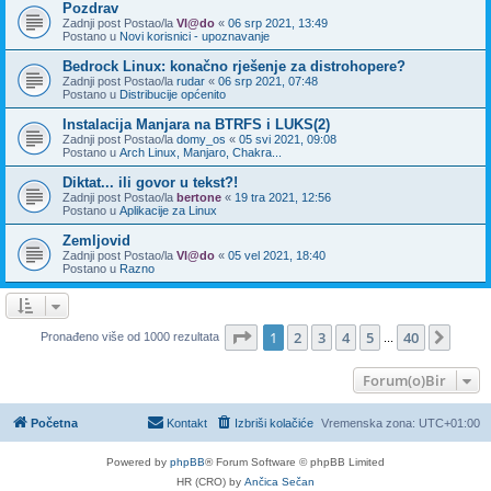
Pozdrav
Zadnji post Postao/la
Vl@do
«
06 srp 2021, 13:49
Postano u
Novi korisnici - upoznavanje
Bedrock Linux: konačno rješenje za distrohopere?
Zadnji post Postao/la
rudar
«
06 srp 2021, 07:48
Postano u
Distribucije općenito
Instalacija Manjara na BTRFS i LUKS(2)
Zadnji post Postao/la
domy_os
«
05 svi 2021, 09:08
Postano u
Arch Linux, Manjaro, Chakra...
Diktat... ili govor u tekst?!
Zadnji post Postao/la
bertone
«
19 tra 2021, 12:56
Postano u
Aplikacije za Linux
Zemljovid
Zadnji post Postao/la
Vl@do
«
05 vel 2021, 18:40
Postano u
Razno
Stranica:
1
/
40
.
1
2
3
4
5
40
Sljed
Pronađeno više od 1000 rezultata
...
Forum(o)Bir
Početna
Kontakt
Izbriši kolačiće
Vremenska zona:
UTC+01:00
Powered by
phpBB
® Forum Software © phpBB Limited
HR (CRO) by
Ančica Sečan