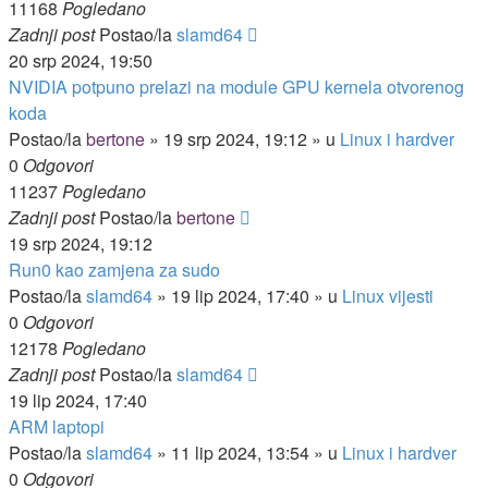
11168
Pogledano
Zadnji post
Postao/la
slamd64
20 srp 2024, 19:50
NVIDIA potpuno prelazi na module GPU kernela otvorenog
koda
Postao/la
bertone
»
19 srp 2024, 19:12
» u
Linux i hardver
0
Odgovori
11237
Pogledano
Zadnji post
Postao/la
bertone
19 srp 2024, 19:12
Run0 kao zamjena za sudo
Postao/la
slamd64
»
19 lip 2024, 17:40
» u
Linux vijesti
0
Odgovori
12178
Pogledano
Zadnji post
Postao/la
slamd64
19 lip 2024, 17:40
ARM laptopi
Postao/la
slamd64
»
11 lip 2024, 13:54
» u
Linux i hardver
0
Odgovori