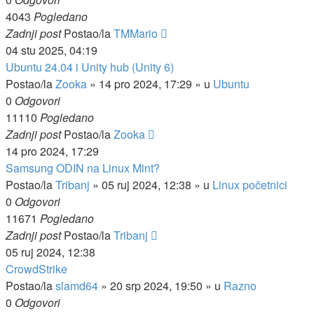
4043
Pogledano
Zadnji post
Postao/la
TMMario
04 stu 2025, 04:19
Ubuntu 24.04 i Unity hub (Unity 6)
Postao/la
Zooka
»
14 pro 2024, 17:29
» u
Ubuntu
0
Odgovori
11110
Pogledano
Zadnji post
Postao/la
Zooka
14 pro 2024, 17:29
Samsung ODIN na Linux Mint?
Postao/la
Tribanj
»
05 ruj 2024, 12:38
» u
Linux početnici
0
Odgovori
11671
Pogledano
Zadnji post
Postao/la
Tribanj
05 ruj 2024, 12:38
CrowdStrike
Postao/la
slamd64
»
20 srp 2024, 19:50
» u
Razno
0
Odgovori