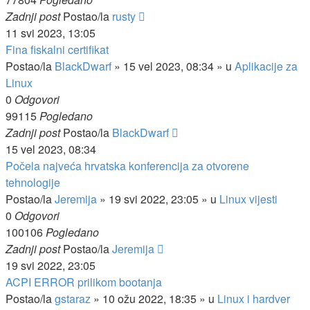
Zadnji post
Postao/la
rusty
11 svi 2023, 13:05
Fina fiskalni certifikat
Postao/la
BlackDwarf
»
15 vel 2023, 08:34
» u
Aplikacije za
Linux
0
Odgovori
99115
Pogledano
Zadnji post
Postao/la
BlackDwarf
15 vel 2023, 08:34
Počela najveća hrvatska konferencija za otvorene
tehnologije
Postao/la
Jeremija
»
19 svi 2022, 23:05
» u
Linux vijesti
0
Odgovori
100106
Pogledano
Zadnji post
Postao/la
Jeremija
19 svi 2022, 23:05
ACPI ERROR prilikom bootanja
Postao/la
gstaraz
»
10 ožu 2022, 18:35
» u
Linux i hardver