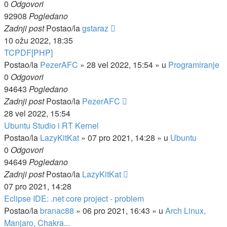
0
Odgovori
92908
Pogledano
Zadnji post
Postao/la
gstaraz
10 ožu 2022, 18:35
TCPDF[PHP]
Postao/la
PezerAFC
»
28 vel 2022, 15:54
» u
Programiranje
0
Odgovori
94643
Pogledano
Zadnji post
Postao/la
PezerAFC
28 vel 2022, 15:54
Ubuntu Studio i RT Kernel
Postao/la
LazyKitKat
»
07 pro 2021, 14:28
» u
Ubuntu
0
Odgovori
94649
Pogledano
Zadnji post
Postao/la
LazyKitKat
07 pro 2021, 14:28
Eclipse IDE: .net core project - problem
Postao/la
branac88
»
06 pro 2021, 16:43
» u
Arch Linux,
Manjaro, Chakra...