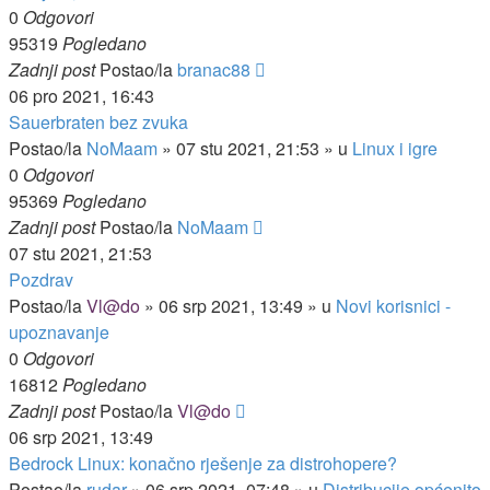
0
Odgovori
95319
Pogledano
Zadnji post
Postao/la
branac88
06 pro 2021, 16:43
Sauerbraten bez zvuka
Postao/la
NoMaam
»
07 stu 2021, 21:53
» u
Linux i igre
0
Odgovori
95369
Pogledano
Zadnji post
Postao/la
NoMaam
07 stu 2021, 21:53
Pozdrav
Postao/la
Vl@do
»
06 srp 2021, 13:49
» u
Novi korisnici -
upoznavanje
0
Odgovori
16812
Pogledano
Zadnji post
Postao/la
Vl@do
06 srp 2021, 13:49
Bedrock Linux: konačno rješenje za distrohopere?
Postao/la
rudar
»
06 srp 2021, 07:48
» u
Distribucije općenito