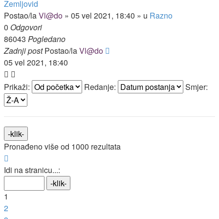
Zemljovid
Postao/la
Vl@do
»
05 vel 2021, 18:40
» u
Razno
0
Odgovori
86043
Pogledano
Zadnji post
Postao/la
Vl@do
05 vel 2021, 18:40
Prikaži:
Redanje:
Smjer:
Pronađeno više od 1000 rezultata
Stranica:
1
/
40
.
Idi na stranicu...:
1
2