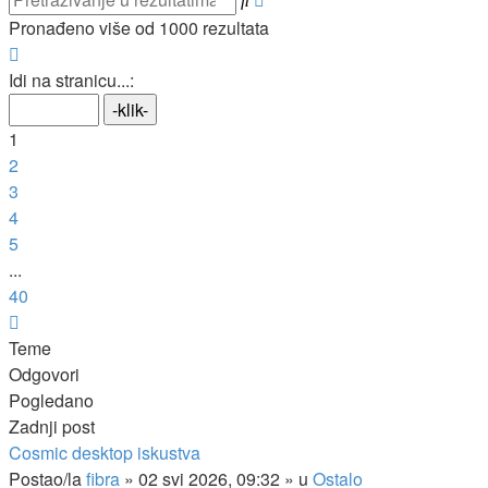
pretraživanje
Pronađeno više od 1000 rezultata
Stranica:
1
/
40
.
Idi na stranicu...:
1
2
3
4
5
...
40
Sljedeća
Teme
Odgovori
Pogledano
Zadnji post
Cosmic desktop iskustva
Postao/la
fibra
»
02 svi 2026, 09:32
» u
Ostalo