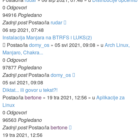
0
Odgovori
94916
Pogledano
Zadnji post
Postao/la
rudar
06 srp 2021, 07:48
Instalacija Manjara na BTRFS i LUKS(2)
Postao/la
domy_os
»
05 svi 2021, 09:08
» u
Arch Linux,
Manjaro, Chakra...
0
Odgovori
97877
Pogledano
Zadnji post
Postao/la
domy_os
05 svi 2021, 09:08
Diktat... ili govor u tekst?!
Postao/la
bertone
»
19 tra 2021, 12:56
» u
Aplikacije za
Linux
0
Odgovori
96563
Pogledano
Zadnji post
Postao/la
bertone
19 tra 2021, 12:56