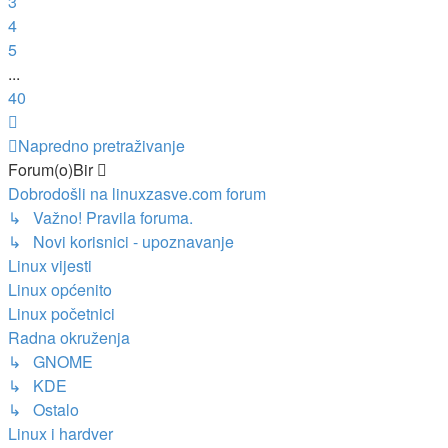
3
4
5
...
40
Sljedeća
Napredno pretraživanje
Forum(o)Bir
Dobrodošli na linuxzasve.com forum
↳ Važno! Pravila foruma.
↳ Novi korisnici - upoznavanje
Linux vijesti
Linux općenito
Linux početnici
Radna okruženja
↳ GNOME
↳ KDE
↳ Ostalo
Linux i hardver