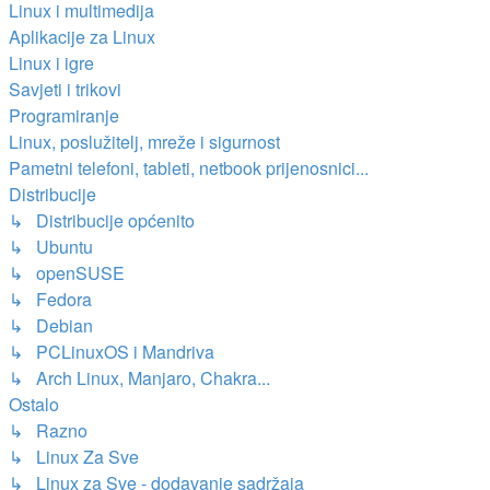
Linux i multimedija
Aplikacije za Linux
Linux i igre
Savjeti i trikovi
Programiranje
Linux, poslužitelj, mreže i sigurnost
Pametni telefoni, tableti, netbook prijenosnici...
Distribucije
↳ Distribucije općenito
↳ Ubuntu
↳ openSUSE
↳ Fedora
↳ Debian
↳ PCLinuxOS i Mandriva
↳ Arch Linux, Manjaro, Chakra...
Ostalo
↳ Razno
↳ Linux Za Sve
↳ Linux za Sve - dodavanje sadržaja