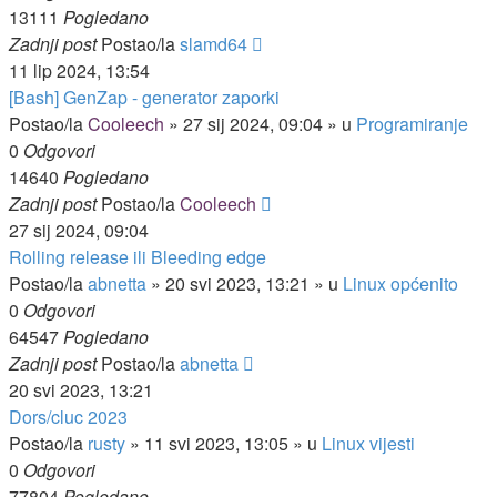
13111
Pogledano
Zadnji post
Postao/la
slamd64
11 lip 2024, 13:54
[Bash] GenZap - generator zaporki
Postao/la
Cooleech
»
27 sij 2024, 09:04
» u
Programiranje
0
Odgovori
14640
Pogledano
Zadnji post
Postao/la
Cooleech
27 sij 2024, 09:04
Rolling release ili Bleeding edge
Postao/la
abnetta
»
20 svi 2023, 13:21
» u
Linux općenito
0
Odgovori
64547
Pogledano
Zadnji post
Postao/la
abnetta
20 svi 2023, 13:21
Dors/cluc 2023
Postao/la
rusty
»
11 svi 2023, 13:05
» u
Linux vijesti
0
Odgovori
77804
Pogledano