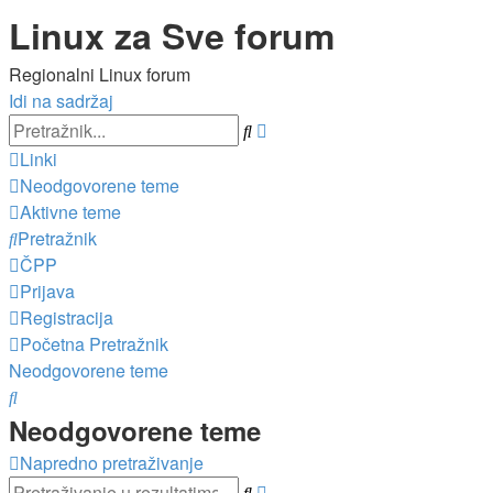
Linux za Sve forum
Regionalni Linux forum
Idi na sadržaj
Napredno
Pretražnik
pretraživanje
Linki
Neodgovorene teme
Aktivne teme
Pretražnik
ČPP
Prijava
Registracija
Početna
Pretražnik
Neodgovorene teme
Pretražnik
Neodgovorene teme
Napredno pretraživanje
Napredno
Pretražnik