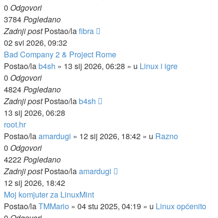
0
Odgovori
3784
Pogledano
Zadnji post
Postao/la
fibra
02 svi 2026, 09:32
Bad Company 2 & Project Rome
Postao/la
b4sh
»
13 sij 2026, 06:28
» u
Linux i igre
0
Odgovori
4824
Pogledano
Zadnji post
Postao/la
b4sh
13 sij 2026, 06:28
root.hr
Postao/la
amardugi
»
12 sij 2026, 18:42
» u
Razno
0
Odgovori
4222
Pogledano
Zadnji post
Postao/la
amardugi
12 sij 2026, 18:42
Moj komjuter za LinuxMint
Postao/la
TMMario
»
04 stu 2025, 04:19
» u
Linux općenito
0
Odgovori