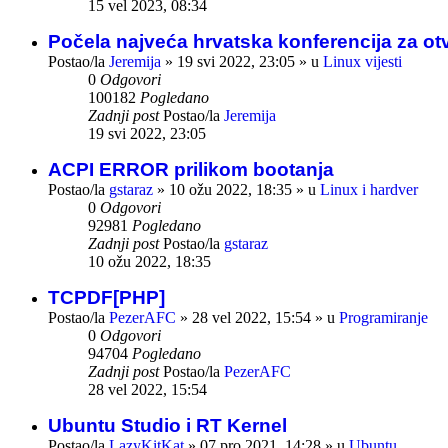
15 vel 2023, 08:34
Počela najveća hrvatska konferencija za ot
Postao/la
Jeremija
»
19 svi 2022, 23:05
» u
Linux vijesti
0
Odgovori
100182
Pogledano
Zadnji post
Postao/la
Jeremija
19 svi 2022, 23:05
ACPI ERROR prilikom bootanja
Postao/la
gstaraz
»
10 ožu 2022, 18:35
» u
Linux i hardver
0
Odgovori
92981
Pogledano
Zadnji post
Postao/la
gstaraz
10 ožu 2022, 18:35
TCPDF[PHP]
Postao/la
PezerAFC
»
28 vel 2022, 15:54
» u
Programiranje
0
Odgovori
94704
Pogledano
Zadnji post
Postao/la
PezerAFC
28 vel 2022, 15:54
Ubuntu Studio i RT Kernel
Postao/la
LazyKitKat
»
07 pro 2021, 14:28
» u
Ubuntu