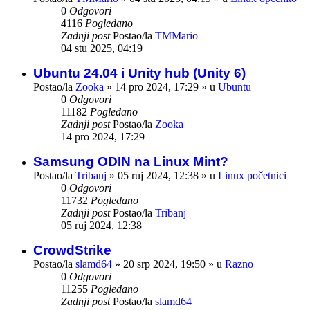
0
Odgovori
4116
Pogledano
Zadnji post
Postao/la
TMMario
04 stu 2025, 04:19
Ubuntu 24.04 i Unity hub (Unity 6)
Postao/la
Zooka
»
14 pro 2024, 17:29
» u
Ubuntu
0
Odgovori
11182
Pogledano
Zadnji post
Postao/la
Zooka
14 pro 2024, 17:29
Samsung ODIN na Linux Mint?
Postao/la
Tribanj
»
05 ruj 2024, 12:38
» u
Linux početnici
0
Odgovori
11732
Pogledano
Zadnji post
Postao/la
Tribanj
05 ruj 2024, 12:38
CrowdStrike
Postao/la
slamd64
»
20 srp 2024, 19:50
» u
Razno
0
Odgovori
11255
Pogledano
Zadnji post
Postao/la
slamd64