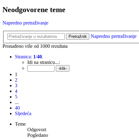
Neodgovorene teme
Napredno pretraživanje
Napredno pretraživanje
Pretražnik
Pronađeno više od 1000 rezultata
Stranica:
1
/
40
.
Idi na stranicu...:
1
2
3
4
5
...
40
Sljedeća
Teme
Odgovori
Pogledano