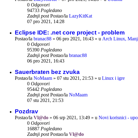
0
Odgovori
94733
Pogledano
Zadnji post
Postao/la
LazyKitKat
07 pro 2021, 14:28
Eclipse IDE: .net core project - problem
Postao/la
branac88
»
06 pro 2021, 16:43
» u
Arch Linux, Manja
0
Odgovori
95390
Pogledano
Zadnji post
Postao/la
branac88
06 pro 2021, 16:43
Sauerbraten bez zvuka
Postao/la
NoMaam
»
07 stu 2021, 21:53
» u
Linux i igre
0
Odgovori
95442
Pogledano
Zadnji post
Postao/la
NoMaam
07 stu 2021, 21:53
Pozdrav
Postao/la
Vl@do
»
06 srp 2021, 13:49
» u
Novi korisnici - up
0
Odgovori
16887
Pogledano
Zadnji post
Postao/la
Vl@do