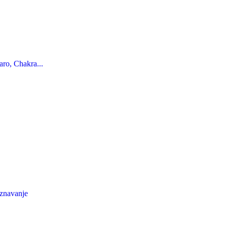
ro, Chakra...
oznavanje