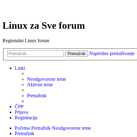
Linux za Sve forum
Regionalni Linux forum
Napredno pretraživanje
Pretražnik
Linki
Neodgovorene teme
Aktivne teme
Pretražnik
ČPP
Prijava
Registracija
Početna
Pretražnik
Neodgovorene teme
Pretražnik