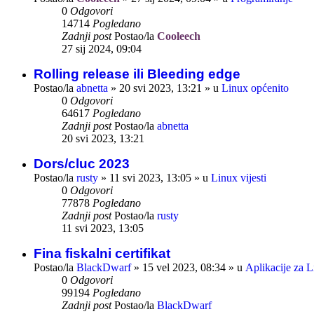
0
Odgovori
14714
Pogledano
Zadnji post
Postao/la
Cooleech
27 sij 2024, 09:04
Rolling release ili Bleeding edge
Postao/la
abnetta
»
20 svi 2023, 13:21
» u
Linux općenito
0
Odgovori
64617
Pogledano
Zadnji post
Postao/la
abnetta
20 svi 2023, 13:21
Dors/cluc 2023
Postao/la
rusty
»
11 svi 2023, 13:05
» u
Linux vijesti
0
Odgovori
77878
Pogledano
Zadnji post
Postao/la
rusty
11 svi 2023, 13:05
Fina fiskalni certifikat
Postao/la
BlackDwarf
»
15 vel 2023, 08:34
» u
Aplikacije za 
0
Odgovori
99194
Pogledano
Zadnji post
Postao/la
BlackDwarf