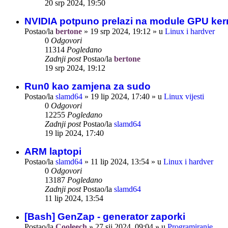
20 srp 2024, 19:50
NVIDIA potpuno prelazi na module GPU ker
Postao/la
bertone
»
19 srp 2024, 19:12
» u
Linux i hardver
0
Odgovori
11314
Pogledano
Zadnji post
Postao/la
bertone
19 srp 2024, 19:12
Run0 kao zamjena za sudo
Postao/la
slamd64
»
19 lip 2024, 17:40
» u
Linux vijesti
0
Odgovori
12255
Pogledano
Zadnji post
Postao/la
slamd64
19 lip 2024, 17:40
ARM laptopi
Postao/la
slamd64
»
11 lip 2024, 13:54
» u
Linux i hardver
0
Odgovori
13187
Pogledano
Zadnji post
Postao/la
slamd64
11 lip 2024, 13:54
[Bash] GenZap - generator zaporki
Postao/la
Cooleech
»
27 sij 2024, 09:04
» u
Programiranje