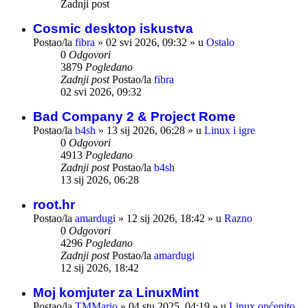
Zadnji post
Cosmic desktop iskustva
Postao/la
fibra
»
02 svi 2026, 09:32
» u
Ostalo
0
Odgovori
3879
Pogledano
Zadnji post
Postao/la
fibra
02 svi 2026, 09:32
Bad Company 2 & Project Rome
Postao/la
b4sh
»
13 sij 2026, 06:28
» u
Linux i igre
0
Odgovori
4913
Pogledano
Zadnji post
Postao/la
b4sh
13 sij 2026, 06:28
root.hr
Postao/la
amardugi
»
12 sij 2026, 18:42
» u
Razno
0
Odgovori
4296
Pogledano
Zadnji post
Postao/la
amardugi
12 sij 2026, 18:42
Moj komjuter za LinuxMint
Postao/la
TMMario
»
04 stu 2025, 04:19
» u
Linux općenito