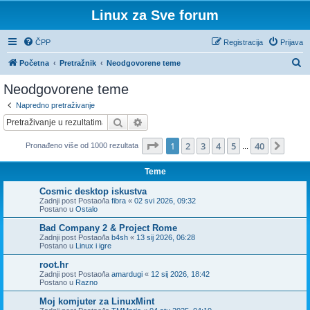
Linux za Sve forum
ČPP
Registracija
Prijava
P
Početna
Pretražnik
Neodgovorene teme
r
Neodgovorene teme
e
Napredno pretraživanje
t
Pretražnik
Napredno pretraživanje
r
Stranica:
1
/
40
.
1
2
3
4
5
40
Sljed
Pronađeno više od 1000 rezultata
a
...
ž
Teme
n
Cosmic desktop iskustva
i
Zadnji post Postao/la
fibra
«
02 svi 2026, 09:32
Postano u
Ostalo
k
Bad Company 2 & Project Rome
Zadnji post Postao/la
b4sh
«
13 sij 2026, 06:28
Postano u
Linux i igre
root.hr
Zadnji post Postao/la
amardugi
«
12 sij 2026, 18:42
Postano u
Razno
Moj komjuter za LinuxMint