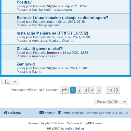
Pozdrav
Zadnji post Postao/la
Vl@do
«
06 srp 2021, 13:49
Postano u
Novi korisnici - upoznavanje
Bedrock Linux: konačno rješenje za distrohopere?
Zadnji post Postao/la
rudar
«
06 srp 2021, 07:48
Postano u
Distribucije općenito
Instalacija Manjara na BTRFS i LUKS(2)
Zadnji post Postao/la
domy_os
«
05 svi 2021, 09:08
Postano u
Arch Linux, Manjaro, Chakra...
Diktat... ili govor u tekst?!
Zadnji post Postao/la
bertone
«
19 tra 2021, 12:56
Postano u
Aplikacije za Linux
Zemljovid
Zadnji post Postao/la
Vl@do
«
05 vel 2021, 18:40
Postano u
Razno
Stranica:
1
/
40
.
1
2
3
4
5
40
Sljed
Pronađeno više od 1000 rezultata
...
Forum(o)Bir
Početna
Kontakt
Izbriši kolačiće
Vremenska zona:
UTC+01:00
Powered by
phpBB
® Forum Software © phpBB Limited
HR (CRO) by
Ančica Sečan