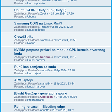
Zadnji post Postao/la
TMMario
«
04 stu 2025, 04:19
Postano u
Linux općenito
Ubuntu 24.04 i Unity hub (Unity 6)
Zadnji post Postao/la
Zooka
«
14 pro 2024, 17:29
Postano u
Ubuntu
Samsung ODIN na Linux Mint?
Zadnji post Postao/la
Tribanj
«
05 ruj 2024, 12:38
Postano u
Linux početnici
CrowdStrike
Zadnji post Postao/la
slamd64
«
20 srp 2024, 19:50
Postano u
Razno
NVIDIA potpuno prelazi na module GPU kernela otvorenog
koda
Zadnji post Postao/la
bertone
«
19 srp 2024, 19:12
Postano u
Linux i hardver
Run0 kao zamjena za sudo
Zadnji post Postao/la
slamd64
«
19 lip 2024, 17:40
Postano u
Linux vijesti
ARM laptopi
Zadnji post Postao/la
slamd64
«
11 lip 2024, 13:54
Postano u
Linux i hardver
[Bash] GenZap - generator zaporki
Zadnji post Postao/la
Cooleech
«
27 sij 2024, 09:04
Postano u
Programiranje
Rolling release ili Bleeding edge
Zadnji post Postao/la
abnetta
«
20 svi 2023, 13:21