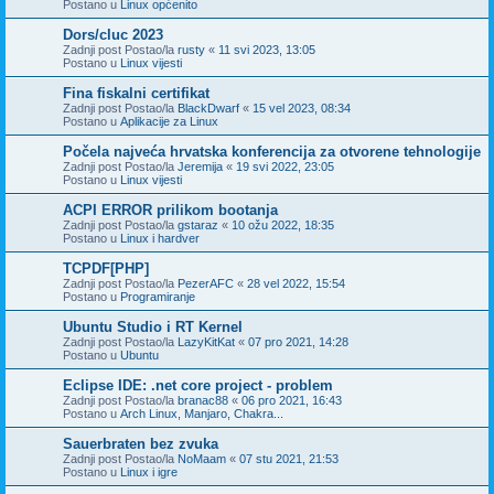
Postano u
Linux općenito
Dors/cluc 2023
Zadnji post Postao/la
rusty
«
11 svi 2023, 13:05
Postano u
Linux vijesti
Fina fiskalni certifikat
Zadnji post Postao/la
BlackDwarf
«
15 vel 2023, 08:34
Postano u
Aplikacije za Linux
Počela najveća hrvatska konferencija za otvorene tehnologije
Zadnji post Postao/la
Jeremija
«
19 svi 2022, 23:05
Postano u
Linux vijesti
ACPI ERROR prilikom bootanja
Zadnji post Postao/la
gstaraz
«
10 ožu 2022, 18:35
Postano u
Linux i hardver
TCPDF[PHP]
Zadnji post Postao/la
PezerAFC
«
28 vel 2022, 15:54
Postano u
Programiranje
Ubuntu Studio i RT Kernel
Zadnji post Postao/la
LazyKitKat
«
07 pro 2021, 14:28
Postano u
Ubuntu
Eclipse IDE: .net core project - problem
Zadnji post Postao/la
branac88
«
06 pro 2021, 16:43
Postano u
Arch Linux, Manjaro, Chakra...
Sauerbraten bez zvuka
Zadnji post Postao/la
NoMaam
«
07 stu 2021, 21:53
Postano u
Linux i igre