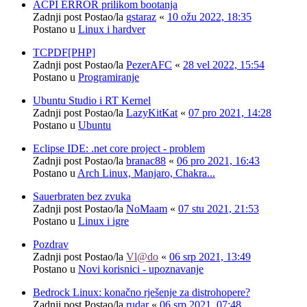
ACPI ERROR prilikom bootanja
Zadnji post Postao/la
gstaraz
«
10 ožu 2022, 18:35
Postano u
Linux i hardver
TCPDF[PHP]
Zadnji post Postao/la
PezerAFC
«
28 vel 2022, 15:54
Postano u
Programiranje
Ubuntu Studio i RT Kernel
Zadnji post Postao/la
LazyKitKat
«
07 pro 2021, 14:28
Postano u
Ubuntu
Eclipse IDE: .net core project - problem
Zadnji post Postao/la
branac88
«
06 pro 2021, 16:43
Postano u
Arch Linux, Manjaro, Chakra...
Sauerbraten bez zvuka
Zadnji post Postao/la
NoMaam
«
07 stu 2021, 21:53
Postano u
Linux i igre
Pozdrav
Zadnji post Postao/la
Vl@do
«
06 srp 2021, 13:49
Postano u
Novi korisnici - upoznavanje
Bedrock Linux: konačno rješenje za distrohopere?
Zadnji post Postao/la
rudar
«
06 srp 2021, 07:48