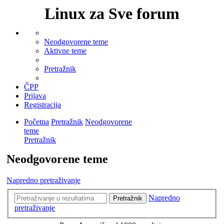
Linux za Sve forum
Neodgovorene teme
Aktivne teme
Pretražnik
ČPP
Prijava
Registracija
Početna
Pretražnik
Neodgovorene
teme
Pretražnik
Neodgovorene teme
Napredno pretraživanje
Napredno
Pretražnik
pretraživanje