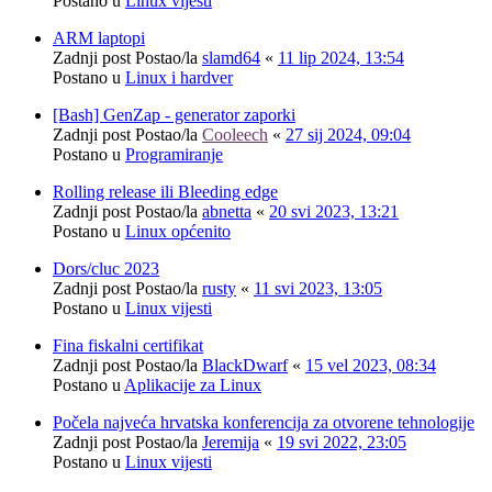
Postano u
Linux vijesti
ARM laptopi
Zadnji post Postao/la
slamd64
«
11 lip 2024, 13:54
Postano u
Linux i hardver
[Bash] GenZap - generator zaporki
Zadnji post Postao/la
Cooleech
«
27 sij 2024, 09:04
Postano u
Programiranje
Rolling release ili Bleeding edge
Zadnji post Postao/la
abnetta
«
20 svi 2023, 13:21
Postano u
Linux općenito
Dors/cluc 2023
Zadnji post Postao/la
rusty
«
11 svi 2023, 13:05
Postano u
Linux vijesti
Fina fiskalni certifikat
Zadnji post Postao/la
BlackDwarf
«
15 vel 2023, 08:34
Postano u
Aplikacije za Linux
Počela najveća hrvatska konferencija za otvorene tehnologije
Zadnji post Postao/la
Jeremija
«
19 svi 2022, 23:05
Postano u
Linux vijesti