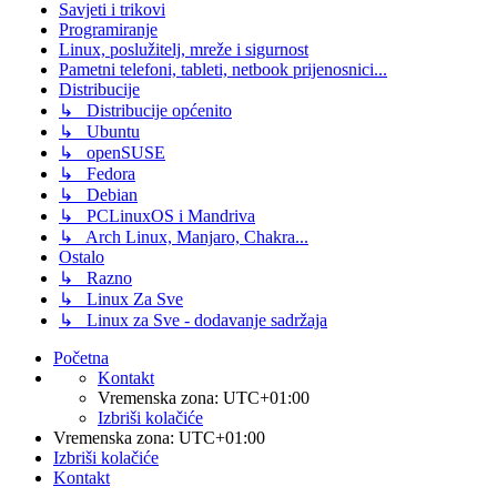
Savjeti i trikovi
Programiranje
Linux, poslužitelj, mreže i sigurnost
Pametni telefoni, tableti, netbook prijenosnici...
Distribucije
↳ Distribucije općenito
↳ Ubuntu
↳ openSUSE
↳ Fedora
↳ Debian
↳ PCLinuxOS i Mandriva
↳ Arch Linux, Manjaro, Chakra...
Ostalo
↳ Razno
↳ Linux Za Sve
↳ Linux za Sve - dodavanje sadržaja
Početna
Kontakt
Vremenska zona:
UTC+01:00
Izbriši kolačiće
Vremenska zona:
UTC+01:00
Izbriši kolačiće
Kontakt