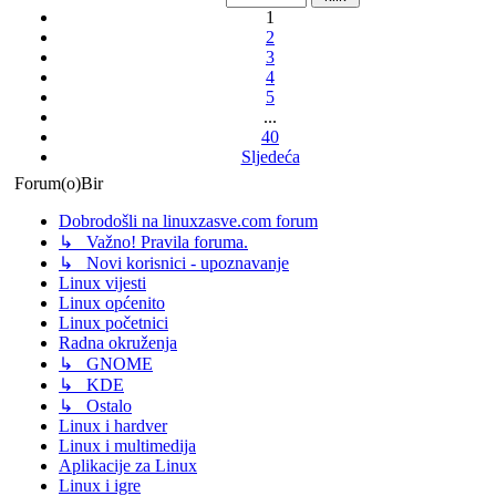
1
2
3
4
5
...
40
Sljedeća
Forum(o)Bir
Dobrodošli na linuxzasve.com forum
↳ Važno! Pravila foruma.
↳ Novi korisnici - upoznavanje
Linux vijesti
Linux općenito
Linux početnici
Radna okruženja
↳ GNOME
↳ KDE
↳ Ostalo
Linux i hardver
Linux i multimedija
Aplikacije za Linux
Linux i igre