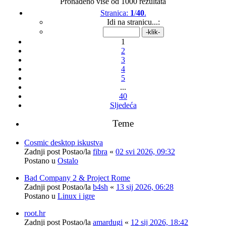
Pronađeno više od 1000 rezultata
Stranica:
1
/
40
.
Idi na stranicu...:
1
2
3
4
5
...
40
Sljedeća
Teme
Cosmic desktop iskustva
Zadnji post Postao/la
fibra
«
02 svi 2026, 09:32
Postano u
Ostalo
Bad Company 2 & Project Rome
Zadnji post Postao/la
b4sh
«
13 sij 2026, 06:28
Postano u
Linux i igre
root.hr
Zadnji post Postao/la
amardugi
«
12 sij 2026, 18:42