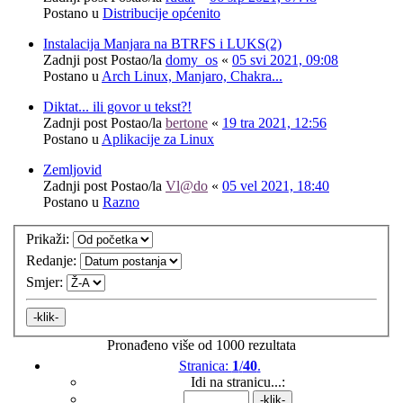
Postano u
Distribucije općenito
Instalacija Manjara na BTRFS i LUKS(2)
Zadnji post Postao/la
domy_os
«
05 svi 2021, 09:08
Postano u
Arch Linux, Manjaro, Chakra...
Diktat... ili govor u tekst?!
Zadnji post Postao/la
bertone
«
19 tra 2021, 12:56
Postano u
Aplikacije za Linux
Zemljovid
Zadnji post Postao/la
Vl@do
«
05 vel 2021, 18:40
Postano u
Razno
Prikaži:
Redanje:
Smjer:
Pronađeno više od 1000 rezultata
Stranica:
1
/
40
.
Idi na stranicu...: