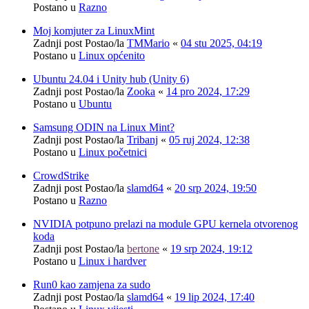
Postano u
Razno
Moj komjuter za LinuxMint
Zadnji post Postao/la
TMMario
«
04 stu 2025, 04:19
Postano u
Linux općenito
Ubuntu 24.04 i Unity hub (Unity 6)
Zadnji post Postao/la
Zooka
«
14 pro 2024, 17:29
Postano u
Ubuntu
Samsung ODIN na Linux Mint?
Zadnji post Postao/la
Tribanj
«
05 ruj 2024, 12:38
Postano u
Linux početnici
CrowdStrike
Zadnji post Postao/la
slamd64
«
20 srp 2024, 19:50
Postano u
Razno
NVIDIA potpuno prelazi na module GPU kernela otvorenog
koda
Zadnji post Postao/la
bertone
«
19 srp 2024, 19:12
Postano u
Linux i hardver
Run0 kao zamjena za sudo
Zadnji post Postao/la
slamd64
«
19 lip 2024, 17:40