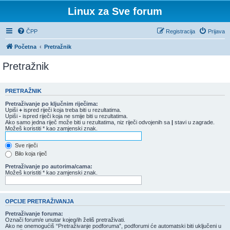
Linux za Sve forum
ČPP
Registracija
Prijava
Početna
Pretražnik
Pretražnik
PRETRAŽNIK
Pretraživanje po ključnim riječima:
Upiši
+
ispred riječi koja treba biti u rezultatima.
Upiši
-
ispred riječi koja ne smije biti u rezultatima.
Ako samo jedna riječ može biti u rezultatima, niz riječi odvojenih sa
|
stavi u zagrade.
Možeš koristiti * kao zamjenski znak.
Sve riječi
Bilo koja riječ
Pretraživanje po autorima/cama:
Možeš koristiti * kao zamjenski znak.
OPCIJE PRETRAŽIVANJA
Pretraživanje foruma:
Označi forum/e unutar kojeg/ih želiš pretraživati.
Ako ne onemogućiš “Pretraživanje podforuma”, podforumi će automatski biti uključeni u