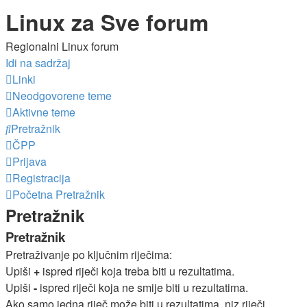
Linux za Sve forum
Regionalni Linux forum
Idi na sadržaj
Linki
Neodgovorene teme
Aktivne teme
Pretražnik
ČPP
Prijava
Registracija
Početna
Pretražnik
Pretražnik
Pretražnik
Pretraživanje po ključnim riječima:
Upiši
+
ispred riječi koja treba biti u rezultatima.
Upiši
-
ispred riječi koja ne smije biti u rezultatima.
Ako samo jedna riječ može biti u rezultatima, niz riječi