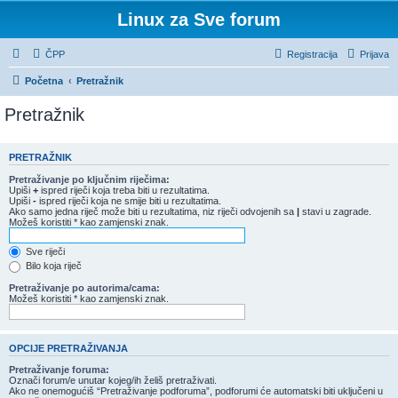
Linux za Sve forum
ČPP
Registracija
Prijava
Početna
Pretražnik
Pretražnik
PRETRAŽNIK
Pretraživanje po ključnim riječima:
Upiši
+
ispred riječi koja treba biti u rezultatima.
Upiši
-
ispred riječi koja ne smije biti u rezultatima.
Ako samo jedna riječ može biti u rezultatima, niz riječi odvojenih sa
|
stavi u zagrade.
Možeš koristiti * kao zamjenski znak.
Sve riječi
Bilo koja riječ
Pretraživanje po autorima/cama:
Možeš koristiti * kao zamjenski znak.
OPCIJE PRETRAŽIVANJA
Pretraživanje foruma:
Označi forum/e unutar kojeg/ih želiš pretraživati.
Ako ne onemogućiš “Pretraživanje podforuma”, podforumi će automatski biti uključeni u