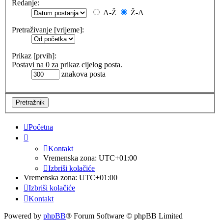
Redanje:
A-Ž
Ž-A
Pretraživanje [vrijeme]:
Prikaz [prvih]:
Postavi na 0 za prikaz cijelog posta.
znakova posta
Početna
Kontakt
Vremenska zona:
UTC+01:00
Izbriši kolačiće
Vremenska zona:
UTC+01:00
Izbriši kolačiće
Kontakt
Powered by
phpBB
® Forum Software © phpBB Limited