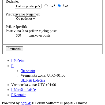
Redanje:
A-Ž
Ž-A
Pretraživanje [vrijeme]:
Prikaz [prvih]:
Postavi na 0 za prikaz cijelog posta.
znakova posta
Početna
Kontakt
Vremenska zona:
UTC+01:00
Izbriši kolačiće
Vremenska zona:
UTC+01:00
Izbriši kolačiće
Kontakt
Powered by
phpBB
® Forum Software © phpBB Limited