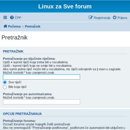
Linux za Sve forum
ČPP
Registracija
Prijava
Početna
Pretražnik
Pretražnik
PRETRAŽNIK
Pretraživanje po ključnim riječima:
Upiši
+
ispred riječi koja treba biti u rezultatima.
Upiši
-
ispred riječi koja ne smije biti u rezultatima.
Ako samo jedna riječ može biti u rezultatima, niz riječi odvojenih sa
|
stavi u zagrade.
Možeš koristiti * kao zamjenski znak.
Sve riječi
Bilo koja riječ
Pretraživanje po autorima/cama:
Možeš koristiti * kao zamjenski znak.
OPCIJE PRETRAŽIVANJA
Pretraživanje foruma:
Označi forum/e unutar kojeg/ih želiš pretraživati.
Ako ne onemogućiš “Pretraživanje podforuma”, podforumi će automatski biti uključeni u