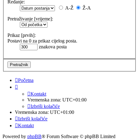
Redanje:
A-Ž
Ž-A
Pretraživanje [vrijeme]:
Prikaz [prvih]:
Postavi na 0 za prikaz cijelog posta.
znakova posta
Početna
Kontakt
Vremenska zona:
UTC+01:00
Izbriši kolačiće
Vremenska zona:
UTC+01:00
Izbriši kolačiće
Kontakt
Powered by
phpBB
® Forum Software © phpBB Limited