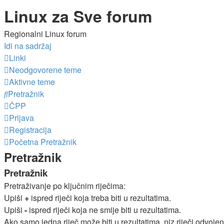
Linux za Sve forum
Regionalni Linux forum
Idi na sadržaj
Linki
Neodgovorene teme
Aktivne teme
Pretražnik
ČPP
Prijava
Registracija
Početna
Pretražnik
Pretražnik
Pretražnik
Pretraživanje po ključnim riječima:
Upiši
+
ispred riječi koja treba biti u rezultatima.
Upiši
-
ispred riječi koja ne smije biti u rezultatima.
Ako samo jedna riječ može biti u rezultatima, niz riječi odvoje