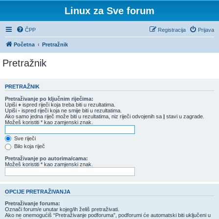
Linux za Sve forum
ČPP
Registracija
Prijava
Početna
Pretražnik
Pretražnik
PRETRAŽNIK
Pretraživanje po ključnim riječima:
Upiši
+
ispred riječi koja treba biti u rezultatima.
Upiši
-
ispred riječi koja ne smije biti u rezultatima.
Ako samo jedna riječ može biti u rezultatima, niz riječi odvojenih sa
|
stavi u zagrade.
Možeš koristiti * kao zamjenski znak.
Sve riječi
Bilo koja riječ
Pretraživanje po autorima/cama:
Možeš koristiti * kao zamjenski znak.
OPCIJE PRETRAŽIVANJA
Pretraživanje foruma:
Označi forum/e unutar kojeg/ih želiš pretraživati.
Ako ne onemogućiš “Pretraživanje podforuma”, podforumi će automatski biti uključeni u