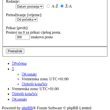
Redanje:
A-Ž
Ž-A
Pretraživanje [vrijeme]:
Prikaz [prvih]:
Postavi na 0 za prikaz cijelog posta.
znakova posta
Početna
Kontakt
Vremenska zona:
UTC+01:00
Izbriši kolačiće
Vremenska zona:
UTC+01:00
Izbriši kolačiće
Kontakt
Powered by
phpBB
® Forum Software © phpBB Limited