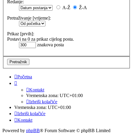
Redanje:
A-Ž
Ž-A
Pretraživanje [vrijeme]:
Prikaz [prvih]:
Postavi na 0 za prikaz cijelog posta.
znakova posta
Početna
Kontakt
Vremenska zona:
UTC+01:00
Izbriši kolačiće
Vremenska zona:
UTC+01:00
Izbriši kolačiće
Kontakt
Powered by
phpBB
® Forum Software © phpBB Limited