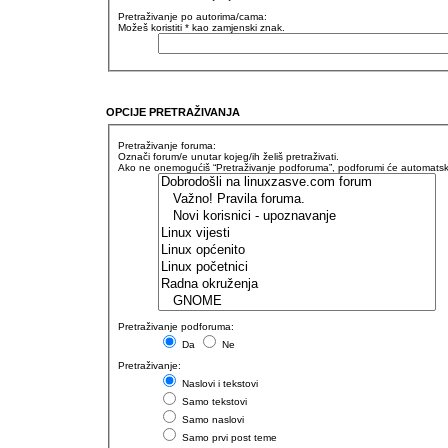
Pretraživanje po autorima/cama:
Možeš koristiti * kao zamjenski znak.
OPCIJE PRETRAŽIVANJA
Pretraživanje foruma:
Označi forum/e unutar kojeg/ih želiš pretraživati.
Ako ne onemogućiš “Pretraživanje podforuma”, podforumi će automatski b
Pretraživanje podforuma:
Da
Ne
Pretraživanje:
Naslovi i tekstovi
Samo tekstovi
Samo naslovi
Samo prvi post teme