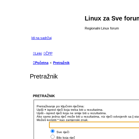
Linux za Sve foru
Regionalni Linux forum
Idi na sadržaj
Linki
ČPP
Početna
Pretražnik
Pretražnik
PRETRAŽNIK
Pretraživanje po ključnim riječima:
Upiši
+
ispred riječi koja treba biti u rezultatima.
Upiši
-
ispred riječi koja ne smije biti u rezultatima.
Ako samo jedna riječ može biti u rezultatima, niz riječi odvojenih sa
|
sta
Možeš koristiti * kao zamjenski znak.
Sve riječi
Bilo koja riječ