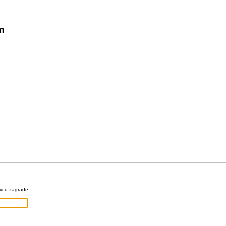
m
vi u zagrade.