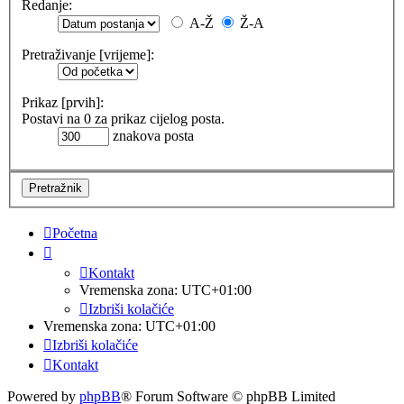
Redanje:
A-Ž
Ž-A
Pretraživanje [vrijeme]:
Prikaz [prvih]:
Postavi na 0 za prikaz cijelog posta.
znakova posta
Početna
Kontakt
Vremenska zona:
UTC+01:00
Izbriši kolačiće
Vremenska zona:
UTC+01:00
Izbriši kolačiće
Kontakt
Powered by
phpBB
® Forum Software © phpBB Limited