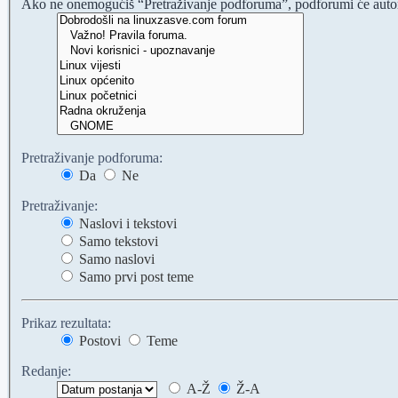
Ako ne onemogućiš “Pretraživanje podforuma”, podforumi će automat
Pretraživanje podforuma:
Da
Ne
Pretraživanje:
Naslovi i tekstovi
Samo tekstovi
Samo naslovi
Samo prvi post teme
Prikaz rezultata:
Postovi
Teme
Redanje:
A-Ž
Ž-A