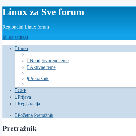
Linux za Sve forum
Regionalni Linux forum
Idi na sadržaj
Linki
Neodgovorene teme
Aktivne teme
Pretražnik
ČPP
Prijava
Registracija
Početna
Pretražnik
Pretražnik