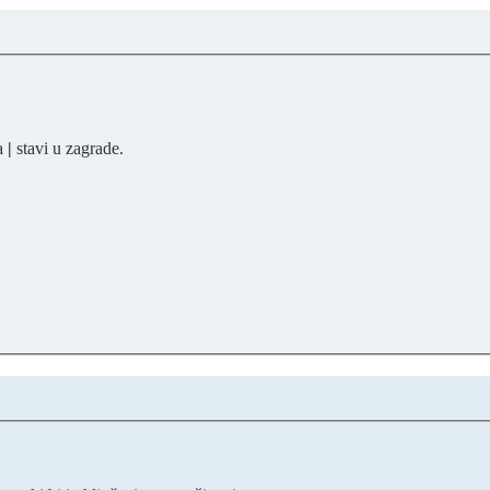
sa
|
stavi u zagrade.