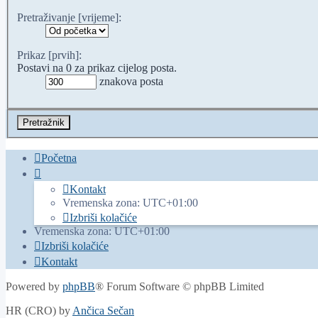
Pretraživanje [vrijeme]:
Prikaz [prvih]:
Postavi na 0 za prikaz cijelog posta.
znakova posta
Početna
Kontakt
Vremenska zona:
UTC+01:00
Izbriši kolačiće
Vremenska zona:
UTC+01:00
Izbriši kolačiće
Kontakt
Powered by
phpBB
® Forum Software © phpBB Limited
HR (CRO) by
Ančica Sečan