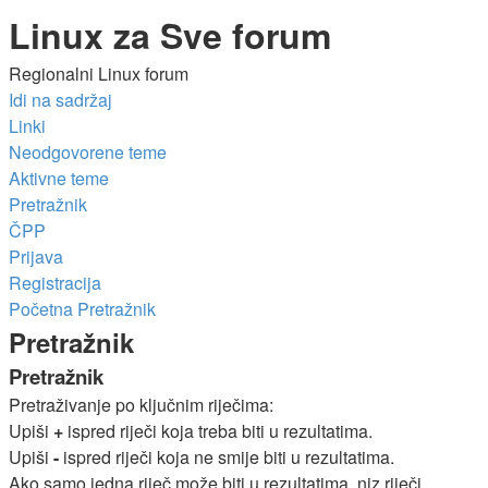
Linux za Sve forum
Regionalni Linux forum
Idi na sadržaj
Linki
Neodgovorene teme
Aktivne teme
Pretražnik
ČPP
Prijava
Registracija
Početna
Pretražnik
Pretražnik
Pretražnik
Pretraživanje po ključnim riječima:
Upiši
+
ispred riječi koja treba biti u rezultatima.
Upiši
-
ispred riječi koja ne smije biti u rezultatima.
Ako samo jedna riječ može biti u rezultatima, niz riječi