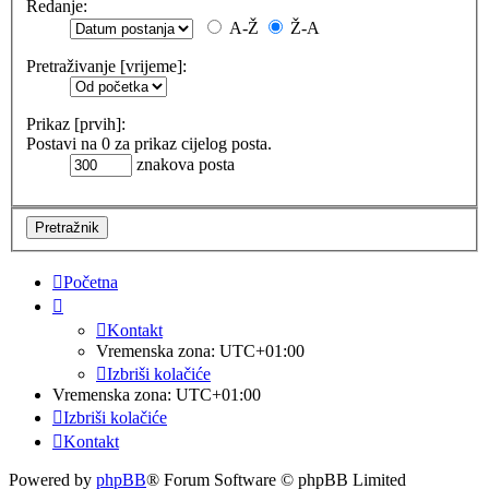
Redanje:
A-Ž
Ž-A
Pretraživanje [vrijeme]:
Prikaz [prvih]:
Postavi na 0 za prikaz cijelog posta.
znakova posta
Početna
Kontakt
Vremenska zona:
UTC+01:00
Izbriši kolačiće
Vremenska zona:
UTC+01:00
Izbriši kolačiće
Kontakt
Powered by
phpBB
® Forum Software © phpBB Limited