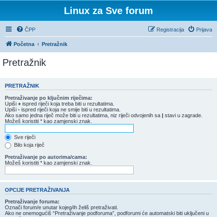
Linux za Sve forum
ČPP
Registracija
Prijava
Početna
Pretražnik
Pretražnik
PRETRAŽNIK
Pretraživanje po ključnim riječima:
Upiši
+
ispred riječi koja treba biti u rezultatima.
Upiši
-
ispred riječi koja ne smije biti u rezultatima.
Ako samo jedna riječ može biti u rezultatima, niz riječi odvojenih sa
|
stavi u zagrade.
Možeš koristiti * kao zamjenski znak.
Sve riječi
Bilo koja riječ
Pretraživanje po autorima/cama:
Možeš koristiti * kao zamjenski znak.
OPCIJE PRETRAŽIVANJA
Pretraživanje foruma:
Označi forum/e unutar kojeg/ih želiš pretraživati.
Ako ne onemogućiš “Pretraživanje podforuma”, podforumi će automatski biti uključeni u