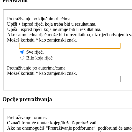
Pretražnik
Pretraživanje po ključnim riječima:
Upiši
+
ispred riječi koja treba biti u rezultatima.
Upiši
-
ispred riječi koja ne smije biti u rezultatima.
Ako samo jedna riječ može biti u rezultatima, niz riječi odvojenih 
Možeš koristiti * kao zamjenski znak.
Sve riječi
Bilo koja riječ
Pretraživanje po autorima/cama:
Možeš koristiti * kao zamjenski znak.
Opcije pretraživanja
Pretraživanje foruma:
Označi forum/e unutar kojeg/ih želiš pretraživati.
Ako ne onemogućiš “Pretraživanje podforuma”, podforumi će automat