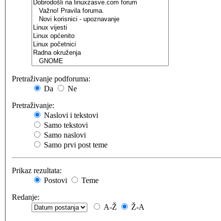
Pretraživanje podforuma:
Da
Ne
Pretraživanje:
Naslovi i tekstovi
Samo tekstovi
Samo naslovi
Samo prvi post teme
Prikaz rezultata:
Postovi
Teme
Redanje:
A-Ž
Ž-A