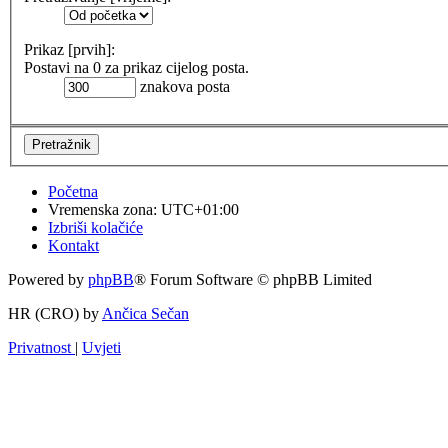
Prikaz [prvih]:
Postavi na 0 za prikaz cijelog posta.
znakova posta
Početna
Vremenska zona:
UTC+01:00
Izbriši kolačiće
Kontakt
Powered by
phpBB
® Forum Software © phpBB Limited
HR (CRO) by
Ančica Sečan
Privatnost
|
Uvjeti