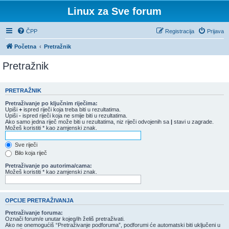
Linux za Sve forum
ČPP
Registracija
Prijava
Početna
Pretražnik
Pretražnik
PRETRAŽNIK
Pretraživanje po ključnim riječima:
Upiši
+
ispred riječi koja treba biti u rezultatima.
Upiši
-
ispred riječi koja ne smije biti u rezultatima.
Ako samo jedna riječ može biti u rezultatima, niz riječi odvojenih sa
|
stavi u zagrade.
Možeš koristiti * kao zamjenski znak.
Sve riječi
Bilo koja riječ
Pretraživanje po autorima/cama:
Možeš koristiti * kao zamjenski znak.
OPCIJE PRETRAŽIVANJA
Pretraživanje foruma:
Označi forum/e unutar kojeg/ih želiš pretraživati.
Ako ne onemogućiš “Pretraživanje podforuma”, podforumi će automatski biti uključeni u