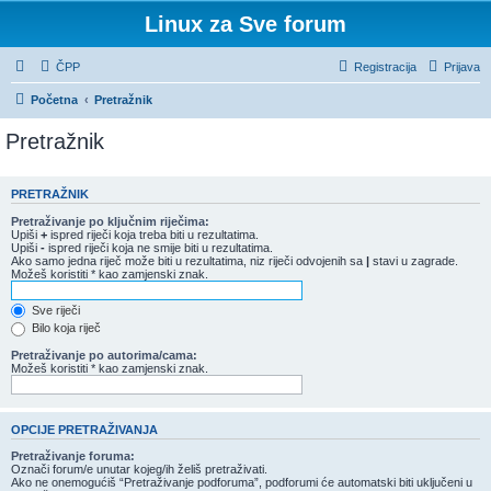
Linux za Sve forum
ČPP
Registracija
Prijava
Početna
Pretražnik
Pretražnik
PRETRAŽNIK
Pretraživanje po ključnim riječima:
Upiši
+
ispred riječi koja treba biti u rezultatima.
Upiši
-
ispred riječi koja ne smije biti u rezultatima.
Ako samo jedna riječ može biti u rezultatima, niz riječi odvojenih sa
|
stavi u zagrade.
Možeš koristiti * kao zamjenski znak.
Sve riječi
Bilo koja riječ
Pretraživanje po autorima/cama:
Možeš koristiti * kao zamjenski znak.
OPCIJE PRETRAŽIVANJA
Pretraživanje foruma:
Označi forum/e unutar kojeg/ih želiš pretraživati.
Ako ne onemogućiš “Pretraživanje podforuma”, podforumi će automatski biti uključeni u