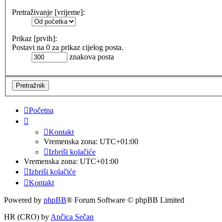
Pretraživanje [vrijeme]:
Prikaz [prvih]:
Postavi na 0 za prikaz cijelog posta.
znakova posta
Početna
Kontakt
Vremenska zona:
UTC+01:00
Izbriši kolačiće
Vremenska zona:
UTC+01:00
Izbriši kolačiće
Kontakt
Powered by
phpBB
® Forum Software © phpBB Limited
HR (CRO) by
Ančica Sečan