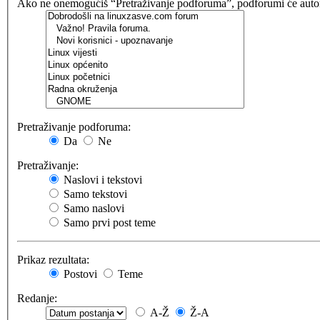
Ako ne onemogućiš “Pretraživanje podforuma”, podforumi će automat
Pretraživanje podforuma:
Da
Ne
Pretraživanje:
Naslovi i tekstovi
Samo tekstovi
Samo naslovi
Samo prvi post teme
Prikaz rezultata:
Postovi
Teme
Redanje:
A-Ž
Ž-A