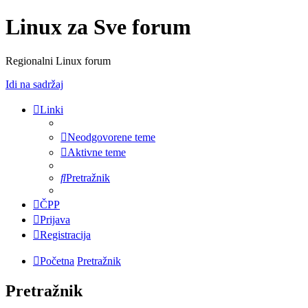
Linux za Sve forum
Regionalni Linux forum
Idi na sadržaj
Linki
Neodgovorene teme
Aktivne teme
Pretražnik
ČPP
Prijava
Registracija
Početna
Pretražnik
Pretražnik