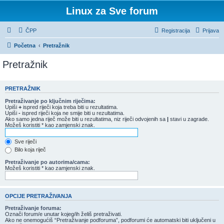
Linux za Sve forum
ČPP
Registracija
Prijava
Početna
Pretražnik
Pretražnik
PRETRAŽNIK
Pretraživanje po ključnim riječima:
Upiši
+
ispred riječi koja treba biti u rezultatima.
Upiši
-
ispred riječi koja ne smije biti u rezultatima.
Ako samo jedna riječ može biti u rezultatima, niz riječi odvojenih sa
|
stavi u zagrade.
Možeš koristiti * kao zamjenski znak.
Sve riječi
Bilo koja riječ
Pretraživanje po autorima/cama:
Možeš koristiti * kao zamjenski znak.
OPCIJE PRETRAŽIVANJA
Pretraživanje foruma:
Označi forum/e unutar kojeg/ih želiš pretraživati.
Ako ne onemogućiš “Pretraživanje podforuma”, podforumi će automatski biti uključeni u