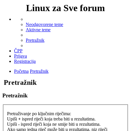
Linux za Sve forum
Neodgovorene teme
Aktivne teme
Pretražnik
ČPP
Prijava
Registracija
Početna
Pretražnik
Pretražnik
Pretražnik
Pretraživanje po ključnim riječima:
Upiši
+
ispred riječi koja treba biti u rezultatima.
Upiši
-
ispred riječi koja ne smije biti u rezultatima.
Ako samo jedna riječ može biti u rezultatima, niz riječi