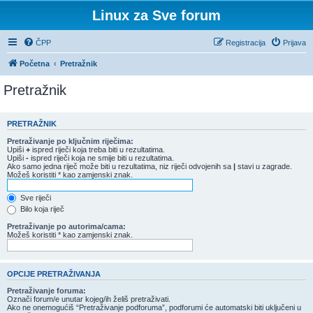
Linux za Sve forum
ČPP
Registracija
Prijava
Početna
Pretražnik
Pretražnik
PRETRAŽNIK
Pretraživanje po ključnim riječima:
Upiši
+
ispred riječi koja treba biti u rezultatima.
Upiši
-
ispred riječi koja ne smije biti u rezultatima.
Ako samo jedna riječ može biti u rezultatima, niz riječi odvojenih sa
|
stavi u zagrade.
Možeš koristiti * kao zamjenski znak.
Sve riječi
Bilo koja riječ
Pretraživanje po autorima/cama:
Možeš koristiti * kao zamjenski znak.
OPCIJE PRETRAŽIVANJA
Pretraživanje foruma:
Označi forum/e unutar kojeg/ih želiš pretraživati.
Ako ne onemogućiš “Pretraživanje podforuma”, podforumi će automatski biti uključeni u