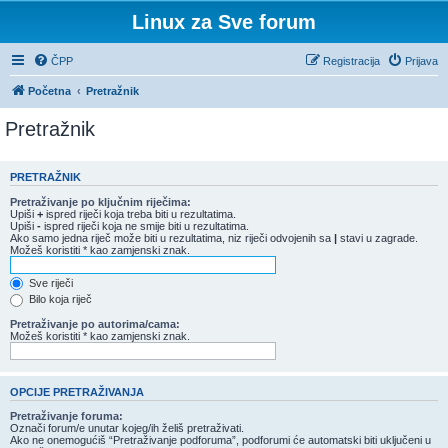
Linux za Sve forum
ČPP
Registracija
Prijava
Početna
Pretražnik
Pretražnik
PRETRAŽNIK
Pretraživanje po ključnim riječima:
Upiši
+
ispred riječi koja treba biti u rezultatima.
Upiši
-
ispred riječi koja ne smije biti u rezultatima.
Ako samo jedna riječ može biti u rezultatima, niz riječi odvojenih sa
|
stavi u zagrade.
Možeš koristiti * kao zamjenski znak.
Sve riječi
Bilo koja riječ
Pretraživanje po autorima/cama:
Možeš koristiti * kao zamjenski znak.
OPCIJE PRETRAŽIVANJA
Pretraživanje foruma:
Označi forum/e unutar kojeg/ih želiš pretraživati.
Ako ne onemogućiš “Pretraživanje podforuma”, podforumi će automatski biti uključeni u