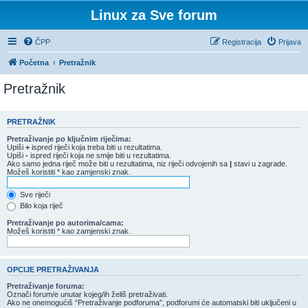
Linux za Sve forum
ČPP
Registracija
Prijava
Početna
Pretražnik
Pretražnik
PRETRAŽNIK
Pretraživanje po ključnim riječima:
Upiši
+
ispred riječi koja treba biti u rezultatima.
Upiši
-
ispred riječi koja ne smije biti u rezultatima.
Ako samo jedna riječ može biti u rezultatima, niz riječi odvojenih sa
|
stavi u zagrade.
Možeš koristiti * kao zamjenski znak.
Sve riječi
Bilo koja riječ
Pretraživanje po autorima/cama:
Možeš koristiti * kao zamjenski znak.
OPCIJE PRETRAŽIVANJA
Pretraživanje foruma:
Označi forum/e unutar kojeg/ih želiš pretraživati.
Ako ne onemogućiš “Pretraživanje podforuma”, podforumi će automatski biti uključeni u