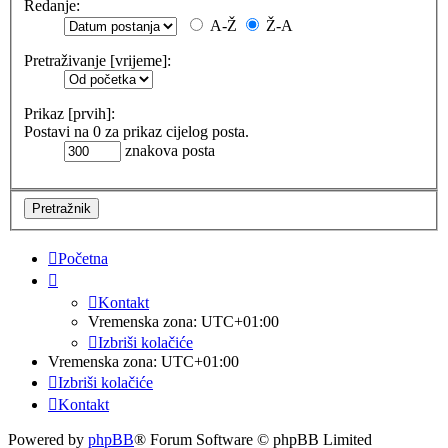
Redanje:
A-Ž
Ž-A
Pretraživanje [vrijeme]:
Prikaz [prvih]:
Postavi na 0 za prikaz cijelog posta.
znakova posta
Početna
Kontakt
Vremenska zona:
UTC+01:00
Izbriši kolačiće
Vremenska zona:
UTC+01:00
Izbriši kolačiće
Kontakt
Powered by
phpBB
® Forum Software © phpBB Limited