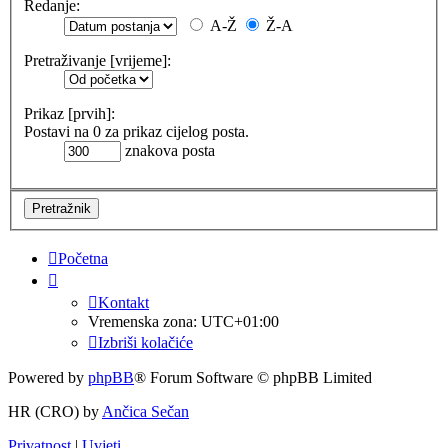
Redanje:
A-Ž
Ž-A
Pretraživanje [vrijeme]:
Prikaz [prvih]:
Postavi na 0 za prikaz cijelog posta.
znakova posta
Početna
Kontakt
Vremenska zona:
UTC+01:00
Izbriši kolačiće
Powered by
phpBB
® Forum Software © phpBB Limited
HR (CRO) by
Ančica Sečan
Privatnost
|
Uvjeti