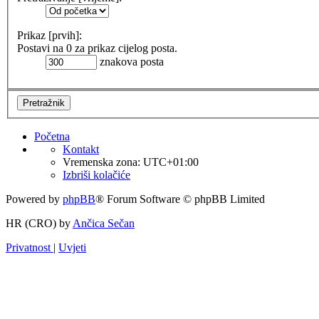
Prikaz [prvih]:
Postavi na 0 za prikaz cijelog posta.
znakova posta
Početna
Kontakt
Vremenska zona:
UTC+01:00
Izbriši kolačiće
Powered by
phpBB
® Forum Software © phpBB Limited
HR (CRO) by
Ančica Sečan
Privatnost
|
Uvjeti