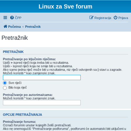
Linux za Sve forum
ČPP
Registracija
Prijava
Početna
Pretražnik
Pretražnik
PRETRAŽNIK
Pretraživanje po ključnim riječima:
Upiši
+
ispred riječi koja treba biti u rezultatima.
Upiši
-
ispred riječi koja ne smije biti u rezultatima.
Ako samo jedna riječ može biti u rezultatima, niz riječi odvojenih sa
|
stavi u zagrade.
Možeš koristiti * kao zamjenski znak.
Sve riječi
Bilo koja riječ
Pretraživanje po autorima/cama:
Možeš koristiti * kao zamjenski znak.
OPCIJE PRETRAŽIVANJA
Pretraživanje foruma:
Označi forum/e unutar kojeg/ih želiš pretraživati.
Ako ne onemogućiš “Pretraživanje podforuma”, podforumi će automatski biti uključeni u