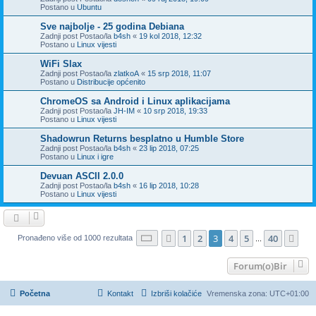
Postano u
Ubuntu
Sve najbolje - 25 godina Debiana
Zadnji post Postao/la
b4sh
«
19 kol 2018, 12:32
Postano u
Linux vijesti
WiFi Slax
Zadnji post Postao/la
zlatkoA
«
15 srp 2018, 11:07
Postano u
Distribucije općenito
ChromeOS sa Android i Linux aplikacijama
Zadnji post Postao/la
JH-IM
«
10 srp 2018, 19:33
Postano u
Linux vijesti
Shadowrun Returns besplatno u Humble Store
Zadnji post Postao/la
b4sh
«
23 lip 2018, 07:25
Postano u
Linux i igre
Devuan ASCII 2.0.0
Zadnji post Postao/la
b4sh
«
16 lip 2018, 10:28
Postano u
Linux vijesti
Stranica:
3
/
40
.
1
2
3
4
5
40
Prethodna
Slj
Pronađeno više od 1000 rezultata
...
Forum(o)Bir
Početna
Kontakt
Izbriši kolačiće
Vremenska zona:
UTC+01:00