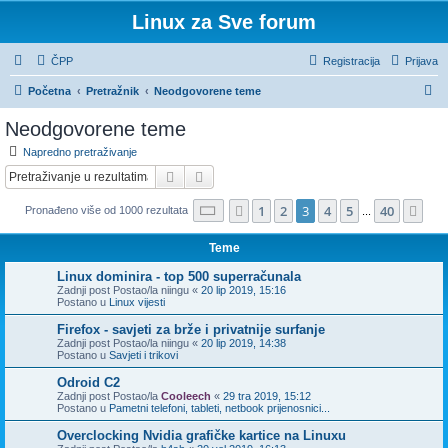
Linux za Sve forum
ČPP
Registracija
Prijava
P
Početna
Pretražnik
Neodgovorene teme
r
Neodgovorene teme
e
Napredno pretraživanje
t
Pretražnik
Napredno pretraživanje
r
Stranica:
3
/
40
.
1
2
3
4
5
40
Prethodna
Slj
Pronađeno više od 1000 rezultata
a
...
ž
Teme
n
Linux dominira - top 500 superračunala
i
Zadnji post Postao/la
niingu
«
20 lip 2019, 15:16
Postano u
Linux vijesti
k
Firefox - savjeti za brže i privatnije surfanje
Zadnji post Postao/la
niingu
«
20 lip 2019, 14:38
Postano u
Savjeti i trikovi
Odroid C2
Zadnji post Postao/la
Cooleech
«
29 tra 2019, 15:12
Postano u
Pametni telefoni, tableti, netbook prijenosnici...
Overclocking Nvidia grafičke kartice na Linuxu