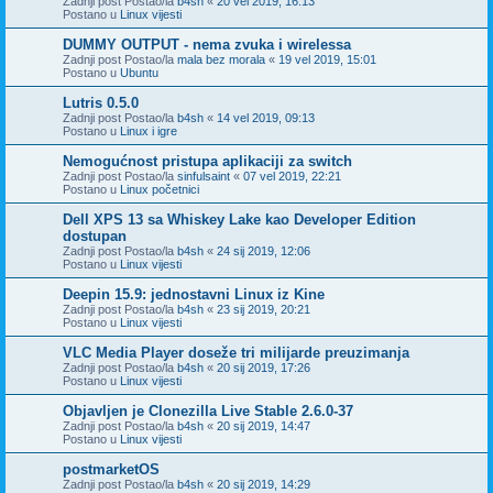
Zadnji post Postao/la
b4sh
«
20 vel 2019, 16:13
Postano u
Linux vijesti
DUMMY OUTPUT - nema zvuka i wirelessa
Zadnji post Postao/la
mala bez morala
«
19 vel 2019, 15:01
Postano u
Ubuntu
Lutris 0.5.0
Zadnji post Postao/la
b4sh
«
14 vel 2019, 09:13
Postano u
Linux i igre
Nemogućnost pristupa aplikaciji za switch
Zadnji post Postao/la
sinfulsaint
«
07 vel 2019, 22:21
Postano u
Linux početnici
Dell XPS 13 sa Whiskey Lake kao Developer Edition
dostupan
Zadnji post Postao/la
b4sh
«
24 sij 2019, 12:06
Postano u
Linux vijesti
Deepin 15.9: jednostavni Linux iz Kine
Zadnji post Postao/la
b4sh
«
23 sij 2019, 20:21
Postano u
Linux vijesti
VLC Media Player doseže tri milijarde preuzimanja
Zadnji post Postao/la
b4sh
«
20 sij 2019, 17:26
Postano u
Linux vijesti
Objavljen je Clonezilla Live Stable 2.6.0-37
Zadnji post Postao/la
b4sh
«
20 sij 2019, 14:47
Postano u
Linux vijesti
postmarketOS
Zadnji post Postao/la
b4sh
«
20 sij 2019, 14:29