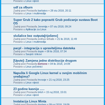
Postano u
Linux vijesti
udf za xfburn
Zadnji post Postao/la
barbaivo
«
28 stu 2018, 20:11
Postano u
Linux i multimedija
Super Grub 2 kako popraviti Grub podizanje sustava Boot
OS
Zadnji post Postao/la
Jeremija
«
07 stu 2018, 09:24
Postano u
Aplikacije za Linux
slušalice bez outputa[riješeno]
Zadnji post Postao/la
exithus lethalis
«
21 lis 2018, 11:49
Postano u
Linux i multimedija
pacpl - integracija s upraviteljima datoteka
Zadnji post Postao/la
dupin
«
08 lis 2018, 07:34
Postano u
Savjeti i trikovi
[Upute]: Zamjena jedne distribucije drugom
Zadnji post Postao/la
bertone
«
04 lis 2018, 14:09
Postano u
Linux početnici
Napušta li Google Linux kernel u svojim mobilnim
uređajima?
Zadnji post Postao/la
hrvooje
«
21 ruj 2018, 23:25
Postano u
Linux vijesti
23 godine kasnije .....
Zadnji post Postao/la
b4sh
«
15 ruj 2018, 15:01
Postano u
Linux vijesti
Instalacija Linux Minta
Zadnji post Postao/la
doshen
«
09 ruj 2018, 19:09