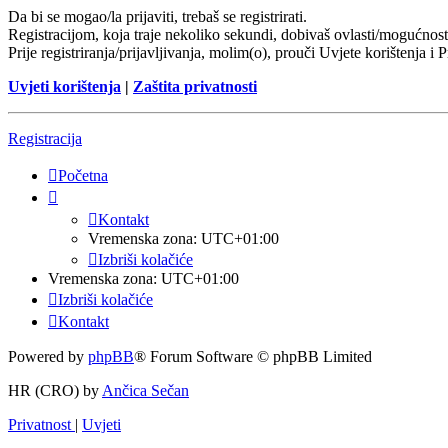
Da bi se mogao/la prijaviti, trebaš se registrirati.
Registracijom, koja traje nekoliko sekundi, dobivaš ovlasti/mogućnost
Prije registriranja/prijavljivanja, molim(o), prouči Uvjete korištenja i 
Uvjeti korištenja
|
Zaštita privatnosti
Registracija
Početna
Kontakt
Vremenska zona:
UTC+01:00
Izbriši kolačiće
Vremenska zona:
UTC+01:00
Izbriši kolačiće
Kontakt
Powered by
phpBB
® Forum Software © phpBB Limited
HR (CRO) by
Ančica Sečan
Privatnost
|
Uvjeti