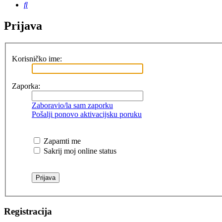
Pretražnik
Prijava
Korisničko ime:
Zaporka:
Zaboravio/la sam zaporku
Pošalji ponovo aktivacijsku poruku
Zapamti me
Sakrij moj online status
Registracija