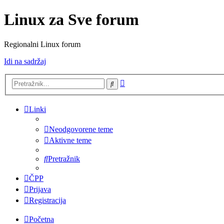
Linux za Sve forum
Regionalni Linux forum
Idi na sadržaj
Napredno
Pretražnik
pretraživanje
Linki
Neodgovorene teme
Aktivne teme
Pretražnik
ČPP
Prijava
Registracija
Početna