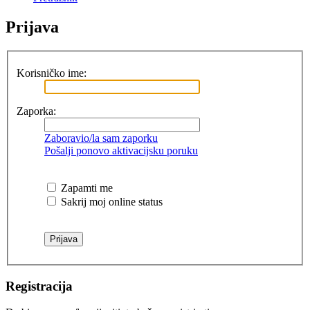
Prijava
Korisničko ime:
Zaporka:
Zaboravio/la sam zaporku
Pošalji ponovo aktivacijsku poruku
Zapamti me
Sakrij moj online status
Registracija