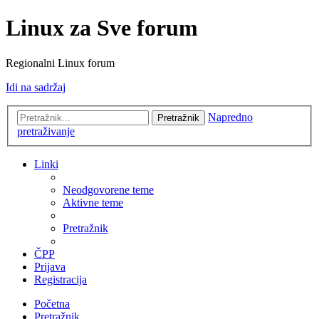
Linux za Sve forum
Regionalni Linux forum
Idi na sadržaj
Napredno
Pretražnik
pretraživanje
Linki
Neodgovorene teme
Aktivne teme
Pretražnik
ČPP
Prijava
Registracija
Početna
Pretražnik