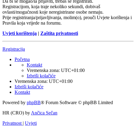
Da bi se mogao/la prijaviti, trebaš se registrirati.
Registracijom, koja traje nekoliko sekundi, dobivaš
ovlasti/mogućnosti koje neregistrirane osobe nemaju.
Prije registriranja/prijavljivanja, molim(o), prouči Uvjete korištenja i
Pravila koja vrijede na forumu.
Uvjeti korištenja
|
Zaštita privatnosti
Registracija
Početna
Kontakt
Vremenska zona:
UTC+01:00
Izbriši kolačiće
Vremenska zona:
UTC+01:00
Izbriši kolačiće
Kontakt
Powered by
phpBB
® Forum Software © phpBB Limited
HR (CRO) by
Ančica Sečan
Privatnost
|
Uvjeti