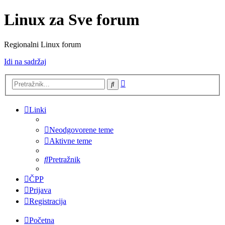
Linux za Sve forum
Regionalni Linux forum
Idi na sadržaj
Napredno
Pretražnik
pretraživanje
Linki
Neodgovorene teme
Aktivne teme
Pretražnik
ČPP
Prijava
Registracija
Početna