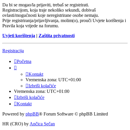
Da bi se mogao/la prijaviti, trebaš se registrirati.
Registracijom, koja traje nekoliko sekundi, dobivaš
ovlasti/mogućnosti koje neregistrirane osobe nemaju.
Prije registriranja/prijavljivanja, molim(o), prouči Uvjete korištenja i
Pravila koja vrijede na forumu.
Uvjeti korištenja
|
Zaštita privatnosti
Registracija
Početna
Kontakt
Vremenska zona:
UTC+01:00
Izbriši kolačiće
Vremenska zona:
UTC+01:00
Izbriši kolačiće
Kontakt
Powered by
phpBB
® Forum Software © phpBB Limited
HR (CRO) by
Ančica Sečan