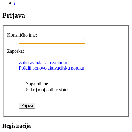
Pretražnik
Prijava
Korisničko ime:
Zaporka:
Zaboravio/la sam zaporku
Pošalji ponovo aktivacijsku poruku
Zapamti me
Sakrij moj online status
Registracija