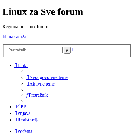
Linux za Sve forum
Regionalni Linux forum
Idi na sadržaj
Napredno
Pretražnik
pretraživanje
Linki
Neodgovorene teme
Aktivne teme
Pretražnik
ČPP
Prijava
Registracija
Početna