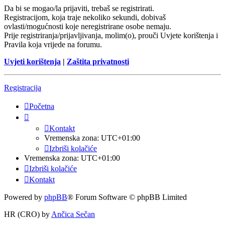
Da bi se mogao/la prijaviti, trebaš se registrirati.
Registracijom, koja traje nekoliko sekundi, dobivaš
ovlasti/mogućnosti koje neregistrirane osobe nemaju.
Prije registriranja/prijavljivanja, molim(o), prouči Uvjete korištenja i
Pravila koja vrijede na forumu.
Uvjeti korištenja
|
Zaštita privatnosti
Registracija
Početna
Kontakt
Vremenska zona:
UTC+01:00
Izbriši kolačiće
Vremenska zona:
UTC+01:00
Izbriši kolačiće
Kontakt
Powered by
phpBB
® Forum Software © phpBB Limited
HR (CRO) by
Ančica Sečan