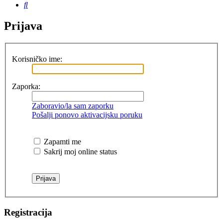
Pretražnik
Prijava
Korisničko ime:
Zaporka:
Zaboravio/la sam zaporku
Pošalji ponovo aktivacijsku poruku
Zapamti me
Sakrij moj online status
Registracija