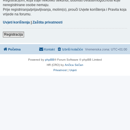
Registracijom, koja traje nekoliko sekundi, dobivaš ovlasti/mogućnosti koje
neregistrirane osobe nemaju.
Prije registriranja/prijavljivanja, molim(o), prouči Uvjete korištenja i Pravila koja
vrijede na forumu.
Uvjeti korištenja
|
Zaštita privatnosti
Registracija
Početna
Kontakt
Izbriši kolačiće
Vremenska zona:
UTC+01:00
Powered by
phpBB
® Forum Software © phpBB Limited
HR (CRO) by
Ančica Sečan
Privatnost
|
Uvjeti