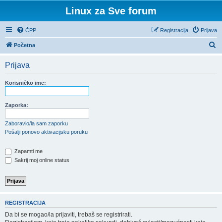
Linux za Sve forum
ČPP
Registracija
Prijava
P
Početna
r
Prijava
e
t
Korisničko ime:
r
a
Zaporka:
ž
Zaboravio/la sam zaporku
n
Pošalji ponovo aktivacijsku poruku
i
Zapamti me
k
Sakrij moj online status
REGISTRACIJA
Da bi se mogao/la prijaviti, trebaš se registrirati.