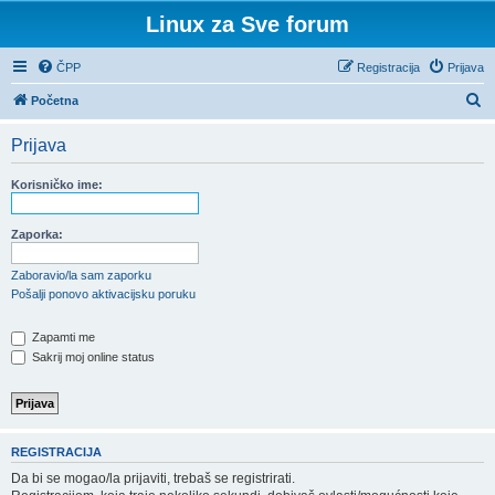
Linux za Sve forum
ČPP
Registracija
Prijava
P
Početna
r
Prijava
e
t
Korisničko ime:
r
a
Zaporka:
ž
Zaboravio/la sam zaporku
n
Pošalji ponovo aktivacijsku poruku
i
Zapamti me
k
Sakrij moj online status
REGISTRACIJA
Da bi se mogao/la prijaviti, trebaš se registrirati.