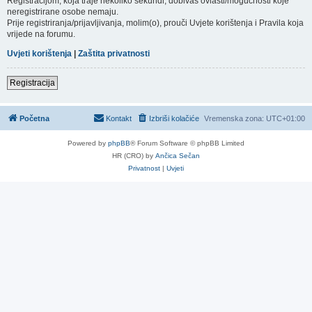
Registracijom, koja traje nekoliko sekundi, dobivaš ovlasti/mogućnosti koje
neregistrirane osobe nemaju.
Prije registriranja/prijavljivanja, molim(o), prouči Uvjete korištenja i Pravila koja
vrijede na forumu.
Uvjeti korištenja
|
Zaštita privatnosti
Registracija
Početna
Kontakt
Izbriši kolačiće
Vremenska zona:
UTC+01:00
Powered by
phpBB
® Forum Software © phpBB Limited
HR (CRO) by
Ančica Sečan
Privatnost
|
Uvjeti