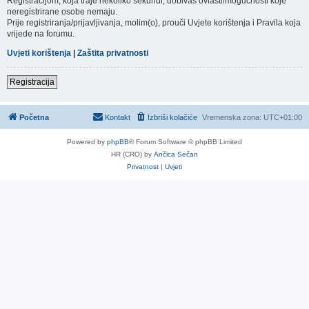
Registracijom, koja traje nekoliko sekundi, dobivaš ovlasti/mogućnosti koje
neregistrirane osobe nemaju.
Prije registriranja/prijavljivanja, molim(o), prouči Uvjete korištenja i Pravila koja
vrijede na forumu.
Uvjeti korištenja
|
Zaštita privatnosti
Registracija
Početna
Kontakt
Izbriši kolačiće
Vremenska zona:
UTC+01:00
Powered by
phpBB
® Forum Software © phpBB Limited
HR (CRO) by
Ančica Sečan
Privatnost
|
Uvjeti