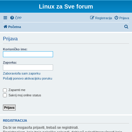
Linux za Sve forum
ČPP
Registracija
Prijava
P
Početna
r
Prijava
e
t
Korisničko ime:
r
a
Zaporka:
ž
Zaboravio/la sam zaporku
n
Pošalji ponovo aktivacijsku poruku
i
Zapamti me
k
Sakrij moj online status
REGISTRACIJA
Da bi se mogao/la prijaviti, trebaš se registrirati.